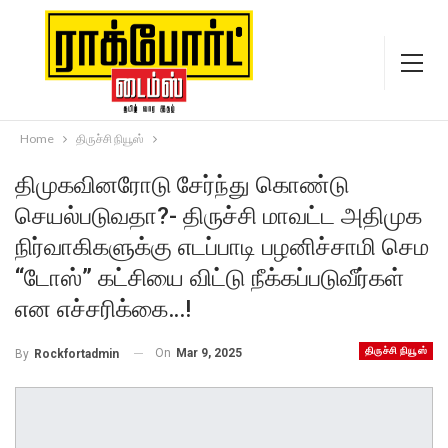
Home
திருச்சி நியூஸ்
திமுகவினரோடு சேர்ந்து கொண்டு
செயல்படுவதா?- திருச்சி மாவட்ட அதிமுக
நிர்வாகிகளுக்கு எடப்பாடி பழனிச்சாமி செம
“டோஸ்” கட்சியை விட்டு நீக்கப்படுவீர்கள்
என எச்சரிக்கை…!
திருச்சி நியூஸ்
On
Mar 9, 2025
By
Rockfortadmin