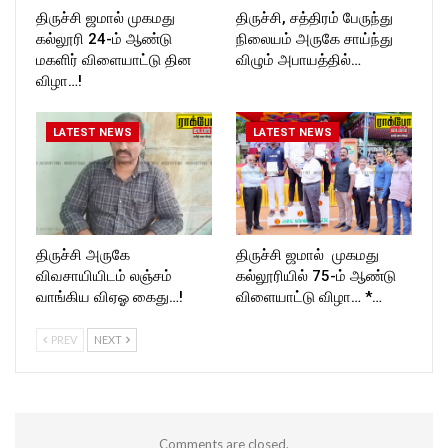
திருச்சி ஜமால் முகமது
திருச்சி, சத்திரம் பேருந்து
கல்லூரி 24-ம் ஆண்டு
நிலையம் அருகே சாய்ந்து
மகளிர் விளையாட்டு தின
விழும் அபாயத்தில்…
விழா…!
LATEST NEWS
LATEST NEWS
திருச்சி அருகே
திருச்சி ஜமால் முகமது
விவசாயியிடம் லஞ்சம்
கல்லூரியில் 75-ம் ஆண்டு
வாங்கிய விஏஓ கைது…!
விளையாட்டு விழா… *…
PREV
NEXT
Comments are closed.