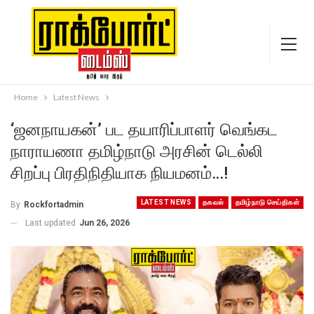
Home
Latest News
‘ஜனநாயகன்’ பட தயாரிப்பாளர் வெங்கட
நாராயணா தமிழ்நாடு அரசின் டெல்லி
சிறப்பு பிரதிநிதியாக நியமனம்…!
LATEST NEWS
தகவல்
தமிழ்நாடு செய்திகள்
By
Rockfortadmin
Last updated
Jun 26, 2026