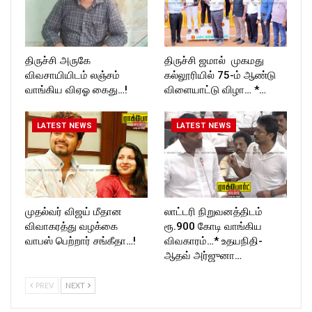
திருச்சி அருகே
திருச்சி ஜமால் முகமது
விவசாயியிடம் லஞ்சம்
கல்லூரியில் 75-ம் ஆண்டு
வாங்கிய விஏஓ கைது…!
விளையாட்டு விழா… *…
LATEST NEWS
LATEST NEWS
முதல்வர் விஜய் மீதான
லாட்டரி நிறுவனத்திடம்
விவாகரத்து வழக்கை
ரூ.900 கோடி வாங்கிய
வாபஸ் பெற்றார் சங்கீதா…!
விவகாரம்…* உதயநிதி-
ஆதவ் அர்ஜுனா…
PREV
NEXT