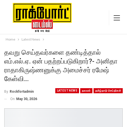
Home
Latest News
தவறு செய்தவர்களை தண்டித்தால்
எம்.எல்.ஏ. ஏன் பதற்றப்படுகிறார்?- அனிதா
ராதாகிருஷ்ணனுக்கு அமைச்சர் ரமேஷ்
கேள்வி…
LATEST NEWS
தகவல்
தமிழ்நாடு செய்திகள்
By
Rockfortadmin
On
May 30, 2026