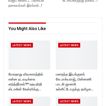
விஜய் உள்ளிட்ட அரசியல்
கட்சியிலிருந்து நீக்கம்…!
தலைவர்கள் இரங்கல்…!
You Might Also Like
LATEST NEWS
LATEST NEWS
மேகதாது விவகாரத்தில்
மறைந்த இயக்குனர்
என்ன நடவடிக்கை
கே.பாக்யராஜ், பின்னணி
எடுத்தீர்கள்?* உதயநிதி
பாடகி ஜானகி
ஸ்டாலின் கேள்விக்கு…
உள்ளிட்டோருக்கு தமிழக…
LATEST NEWS
LATEST NEWS