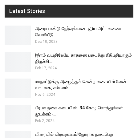
Latest Stories
அரையாண்டு தேர்வுக்கான புதிய அட்டவணை
வெளியீடு…
Dec 10, 2023
இளம் வயதிலேயே சாதனை படைத்து நீதிபதியாகும்
திருச்சி…
Feb 17, 2024
மாநாட்டுக்கு அழைத்துச் சென்ற வகையில் வேன்
வாடகை, சம்பளம்…
Nov 6, 2024
பிரபல நகை கடையின் ₹ 34 கோடி சொத்துக்கள்
முடக்கம்-…
Feb 2, 2024
விரைவில் விடிவுகாலம்!ஜோராக நடைபெற