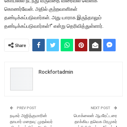
கோயிலில் நடந்து வருவதை விரைவில் வெளிக்
கொணர்வேன். அதில் குற்றவாளிகள்
தண்டிக்கப்படுவார்கள். அது யாராக இருந்தாலும்
தண்டிக்கப்படுவார்கள்!” என்று தெரிவித்துள்ளார்.
Share
Rockfortadmin
PREV POST
NEXT POST
நடிகர் அஜித்குமாரின்
பொக்லைன் ஆபரேட்டரை
தாயார் மறைவு: முதல்வர்
தாக்கிய தவெக பிரமுகர்