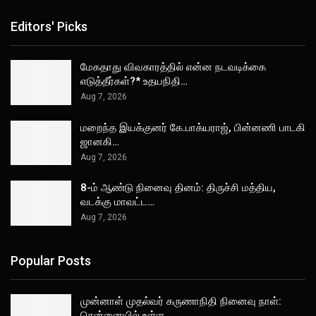
Editors' Picks
மேகதாது விவகாரத்தில் என்ன நடவடிக்கை
எடுத்தீர்கள்?* உதயநிதி…
Aug 7, 2026
மறைந்த இயக்குனர் கே.பாக்யராஜ், பின்னணி பாடகி
ஜானகி…
Aug 7, 2026
8-ம் ஆண்டு நினைவு தினம்: திருச்சி மத்திய,
வடக்கு மாவட்ட…
Aug 7, 2026
Popular Posts
முன்னாள் முதல்வர் கருணாநிதி நினைவு நாள்:
சென்னையில் உள்ள…