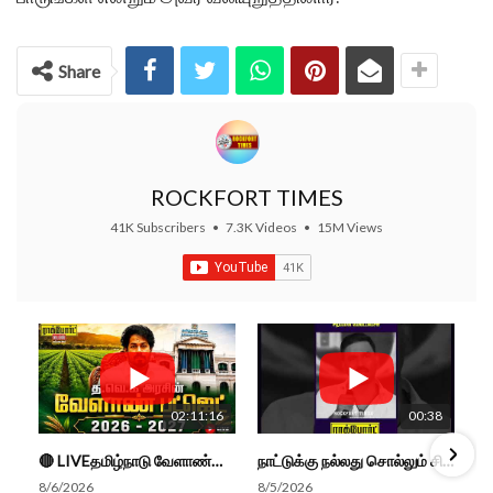
Share
ROCKFORT TIMES
41K Subscribers
•
7.3K Videos
•
15M Views
02:11:16
00:38
🔴 LIVEதமிழ்நாடு வேளாண்மை நிதிநிலை அறிக்கை - 2026-27 |TN Agriculture Budget #live #budget #video #cm
நாட்டுக்கு நல்லது சொல்லும் சிறப்பான மேடைப்பேச்சு... #shorts #subscribe #video
8/6/2026
8/5/2026