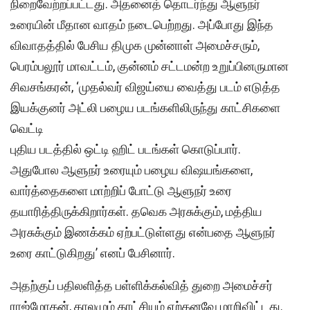
நிறைவேற்றப்பட்டது. அதனைத் தொடர்ந்து ஆளுநர்
உரையின் மீதான வாதம் நடைபெற்றது. அப்போது இந்த
விவாதத்தில் பேசிய திமுக முன்னாள் அமைச்சரும்,
பெரம்பலூர் மாவட்டம், குன்னம் சட்டமன்ற உறுப்பினருமான
சிவசங்கரன், ‘முதல்வர் விஜய்யை வைத்து படம் எடுத்த
இயக்குனர் அட்லி பழைய படங்களிலிருந்து காட்சிகளை
வெட்டி
புதிய படத்தில் ஒட்டி ஹிட் படங்கள் கொடுப்பார்.
அதுபோல ஆளுநர் உரையும் பழைய விஷயங்களை,
வார்த்தைகளை மாற்றிப் போட்டு ஆளுநர் உரை
தயாரித்திருக்கிறார்கள். தவெக அரசுக்கும், மத்திய
அரசுக்கும் இணக்கம் ஏற்பட்டுள்ளது என்பதை ஆளுநர்
உரை காட்டுகிறது’ எனப் பேசினார்.
அதற்குப் பதிலளித்த பள்ளிக்கல்வித் துறை அமைச்சர்
ராஜ்மோகன், காலமும் காட்சியும் ஏற்கனவே மாறிவிட்டது.