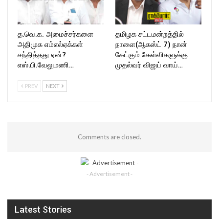
த.வெ.க. அமைச்சர்களை
தமிழக சட்டமன்றத்தில்
அதிமுக எம்எல்ஏக்கள்
நாளை(ஆகஸ்ட் 7) நான்
சந்தித்தது ஏன்?
கேட்கும் கேள்விகளுக்கு
எஸ்.பி.வேலுமணி…
முதல்வர் விஜய் வாய்…
PREV
NEXT
Comments are closed.
- Advertisement -
Latest Stories