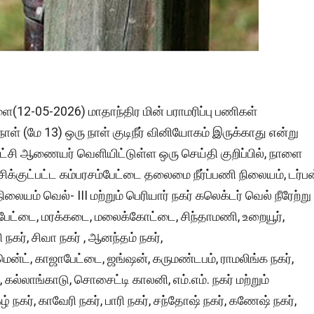
ை(12-05-2026) மாதாந்திர மின் பராமரிப்பு பணிகள்
(மே 13) ஒரு நாள் குடிநீர் வினியோகம் இருக்காது என்று
ாட்சி ஆணையர் வெளியிட்டுள்ள ஒரு செய்தி குறிப்பில், நாளை
ிக்குட்பட்ட கம்பரசம்பேட்டை தலைமை நீர்ப்பணி நிலையம், டர்ப
நிலையம் வெல்- III மற்றும் பெரியார் நகர் கலெக்டர் வெல் நீரேற்று
ப்பேட்டை, மரக்கடை, மலைக்கோட்டை, சிந்தாமணி, உறையூர்,
ி நகர், சிவா நகர் , ஆனந்தம் நகர்,
்ட், காஜாபேட்டை, ஜங்ஷன், கருமண்டபம், ராமலிங்க நகர்,
்லாங்காடு, சொசைட்டி காலனி, எம்.எம். நகர் மற்றும்
கழ் நகர், காவேரி நகர், பாரி நகர், சந்தோஷ் நகர், கணேஷ் நகர்,