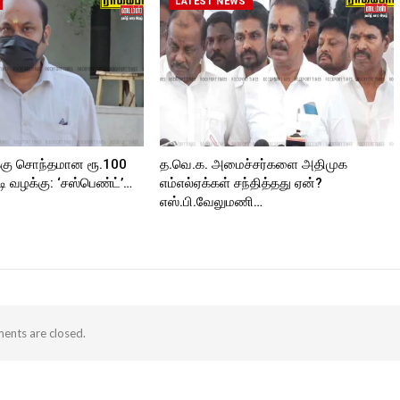
LATEST NEWS
்கு சொந்தமான ரூ.100
த.வெ.க. அமைச்சர்களை அதிமுக
 வழக்கு: ‘சஸ்பெண்ட்’…
எம்எல்ஏக்கள் சந்தித்தது ஏன்?
எஸ்.பி.வேலுமணி…
nts are closed.