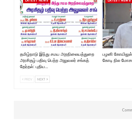
LATEST NEWS
LATEST NEWS
தமிழ்நாடு இந்து சமய அறநிலையத்துறை
பழனி கோயிலுக
அரசிதழ் பதிவு பெற்ற அலுவலர் சங்கத்
கோடி நில மோசடி
தேர்தல்: புதிய…
PREV
NEXT
Comme