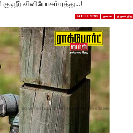
தி குடிநீர் வினியோகம் ரத்து…!
LATEST NEWS
தகவல்
திருச்சி நியூ