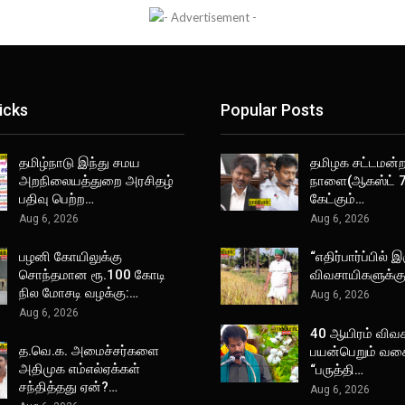
icks
Popular Posts
தமிழ்நாடு இந்து சமய
தமிழக சட்டமன்றத
அறநிலையத்துறை அரசிதழ்
நாளை(ஆகஸ்ட் 7
பதிவு பெற்ற…
கேட்கும்…
Aug 6, 2026
Aug 6, 2026
பழனி கோயிலுக்கு
“எதிர்பார்ப்பில் இ
சொந்தமான ரூ.100 கோடி
விவசாயிகளுக்க
நில மோசடி வழக்கு:…
Aug 6, 2026
Aug 6, 2026
40 ஆயிரம் விவ
த.வெ.க. அமைச்சர்களை
பயன்பெறும் வக
அதிமுக எம்எல்ஏக்கள்
“பருத்தி…
சந்தித்தது ஏன்?…
Aug 6, 2026