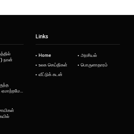
Links
்தில்
Home
அரசியல்
) நான்
உலக செய்திகள்
பொருளாதாரம்
வீட்டுக் கடன்
ருந்த
ு ஏமாற்றமே…
சாயிகள்
ையில்