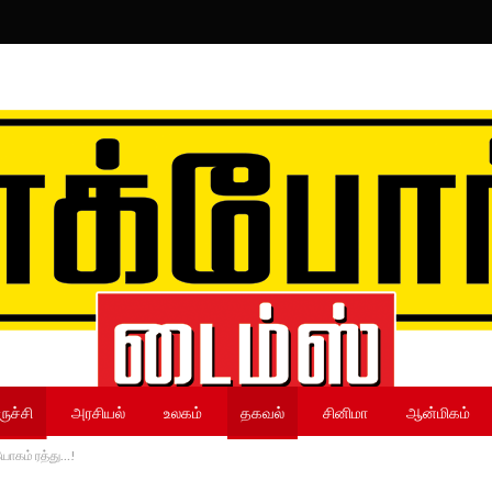
ருச்சி
அரசியல்
உலகம்
தகவல்
சினிமா
ஆன்மிகம்
னியோகம் ரத்து…!