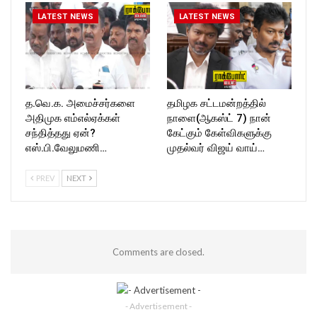
LATEST NEWS
LATEST NEWS
த.வெ.க. அமைச்சர்களை
தமிழக சட்டமன்றத்தில்
அதிமுக எம்எல்ஏக்கள்
நாளை(ஆகஸ்ட் 7) நான்
சந்தித்தது ஏன்?
கேட்கும் கேள்விகளுக்கு
எஸ்.பி.வேலுமணி…
முதல்வர் விஜய் வாய்…
PREV
NEXT
Comments are closed.
- Advertisement -