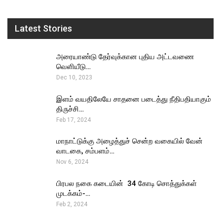
Latest Stories
அரையாண்டு தேர்வுக்கான புதிய அட்டவணை
வெளியீடு…
Dec 10, 2023
இளம் வயதிலேயே சாதனை படைத்து நீதிபதியாகும்
திருச்சி…
Feb 17, 2024
மாநாட்டுக்கு அழைத்துச் சென்ற வகையில் வேன்
வாடகை, சம்பளம்…
Nov 6, 2024
பிரபல நகை கடையின் ₹ 34 கோடி சொத்துக்கள்
முடக்கம்-…
Feb 2, 2024