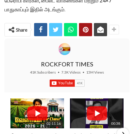
பேரொபி கார்கள், பைலட் வாகனங்கள் மற்றும் 24×7
பாதுகாப்பும் இதில் அடங்கும்.
Share
ROCKFORT TIMES
41K Subscribers
•
7.3K Videos
•
15M Views
02:11:16
00:38