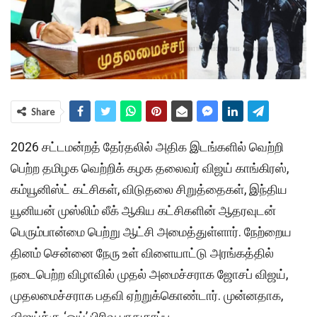
Share
2026 சட்டமன்றத் தேர்தலில் அதிக இடங்களில் வெற்றி
பெற்ற தமிழக வெற்றிக் கழக தலைவர் விஜய் காங்கிரஸ்,
கம்யூனிஸ்ட் கட்சிகள், விடுதலை சிறுத்தைகள், இந்திய
யூனியன் முஸ்லிம் லீக் ஆகிய கட்சிகளின் ஆதரவுடன்
பெரும்பான்மை பெற்று ஆட்சி அமைத்துள்ளார். நேற்றைய
தினம் சென்னை நேரு உள் விளையாட்டு அரங்கத்தில்
நடைபெற்ற விழாவில் முதல் அமைச்சராக ஜோசப் விஜய்,
முதலமைச்சராக பதவி ஏற்றுக்கொண்டார். முன்னதாக,
விஜய்க்கு ‘ஒய்’ பிரிவு பாதுகாப்பு