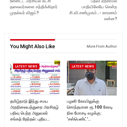
உள்ளிட்ட அரசியல் கட்சி
பதவி ஏற்காமல்
https://www.youtube.com/@r
in//
ockforttimes
Subscribe:
தலைவர்களை சந்திக்கிறார்
பாதியிலேயே சென்ற
Like us on:
https://www.youtube.com/@r
முதல்வர் விஜய்?
சி.வி.சண்முகம்…- காரணம்
https://www.facebook.com/R
ockforttimes
என்ன?
ockforttimes
Like us on:
Follow us on:
https://www.facebook.com/R
https://www.instagram.com/ro
ockforttimes
ckforttimes/
Follow us on:
Follow us on:
https://www.instagram.com/ro
You Might Also Like
More From Author
https://twitter.com/ROCKFOR
ckforttimes/
T_TIMES
Follow us on:
https://twitter.com/ROCKFOR
T_TIMESC
LATEST NEWS
LATEST NEWS
தமிழ்நாடு இந்து சமய
பழனி கோயிலுக்கு
அறநிலையத்துறை அரசிதழ்
சொந்தமான ரூ.100 கோடி
பதிவு பெற்ற அலுவலர்
நில மோசடி வழக்கு:
சங்கத் தேர்தல்: புதிய…
‘சஸ்பெண்ட்’…