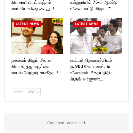
விவசாயியிடம் லஞ்சம்
கல்லூரியில் 75-ம் ஆண்டு
வாங்கிய விஏஓ கைது…!
விளையாட்டு விழா… *…
LATEST NEWS
LATEST NEWS
முதல்வர் விஜய் மீதான
லாட்டரி நிறுவனத்திடம்
விவாகரத்து வழக்கை
ரூ.900 கோடி வாங்கிய
வாபஸ் பெற்றார் சங்கீதா…!
விவகாரம்…* உதயநிதி-
ஆதவ் அர்ஜுனா…
PREV
NEXT
Comments are closed.