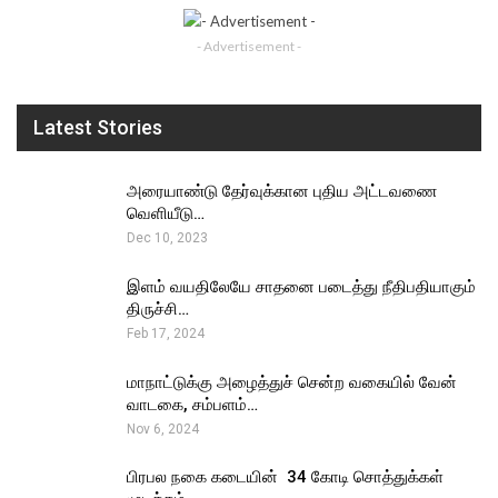
- Advertisement -
Latest Stories
அரையாண்டு தேர்வுக்கான புதிய அட்டவணை
வெளியீடு…
Dec 10, 2023
இளம் வயதிலேயே சாதனை படைத்து நீதிபதியாகும்
திருச்சி…
Feb 17, 2024
மாநாட்டுக்கு அழைத்துச் சென்ற வகையில் வேன்
வாடகை, சம்பளம்…
Nov 6, 2024
பிரபல நகை கடையின் ₹ 34 கோடி சொத்துக்கள்