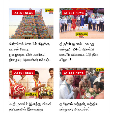
T_TIMESC
LATEST NEWS
LATEST NEWS
ஸ்ரீரங்கம் கோயில் கிழக்கு
திருச்சி ஜமால் முகமது
வாசல் கோபுர
கல்லூரி 24-ம் ஆண்டு
நுழைவுவாயில் பணிகள்
மகளிர் விளையாட்டு தின
நிறைவு: அமைச்சர் ரமேஷ்…
விழா…!
LATEST NEWS
LATEST NEWS
அதிமுகவில் இருந்து விலகி
தமிழகம் வந்தார், மத்திய
தவெகவில் இணைந்த
உள்துறை அமைச்சர்