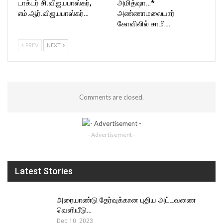
டாக்டர் சி.விஜயபாஸ்கர்,
அமித்ஷா…*
எம்.ஆர்.விஜயபாஸ்கர்…
அண்ணாமலையார்
கோவிலில் சாமி…
PREV
NEXT
Comments are closed.
- Advertisement -
Latest Stories
அரையாண்டு தேர்வுக்கான புதிய அட்டவணை
வெளியீடு…
Dec 10, 2023