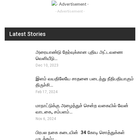
- Advertisement -
Latest Stories
அரையாண்டு தேர்வுக்கான புதிய அட்டவணை
வெளியீடு…
Dec 10, 2023
இளம் வயதிலேயே சாதனை படைத்து நீதிபதியாகும்
திருச்சி…
Feb 17, 2024
மாநாட்டுக்கு அழைத்துச் சென்ற வகையில் வேன்
வாடகை, சம்பளம்…
Nov 6, 2024
பிரபல நகை கடையின் ₹ 34 கோடி சொத்துக்கள்
முடக்கம்-…