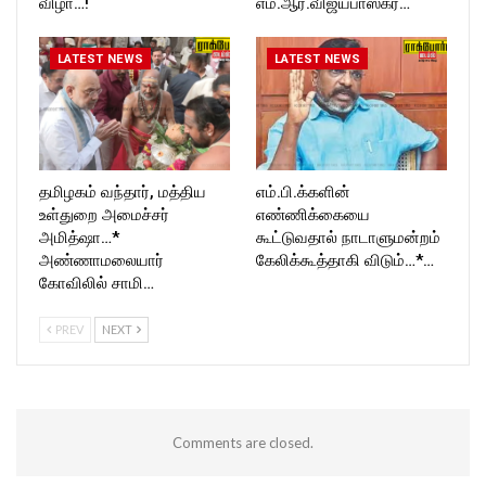
விழா…!
எம்.ஆர்.விஜயபாஸ்கர்…
LATEST NEWS
LATEST NEWS
தமிழகம் வந்தார், மத்திய
எம்.பி.க்களின்
உள்துறை அமைச்சர்
எண்ணிக்கையை
அமித்ஷா…*
கூட்டுவதால் நாடாளுமன்றம்
அண்ணாமலையார்
கேலிக்கூத்தாகி விடும்…*…
கோவிலில் சாமி…
PREV
NEXT
Comments are closed.