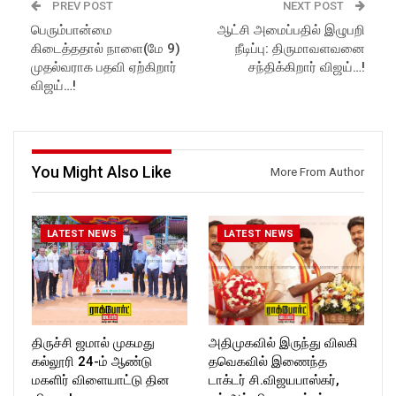
Follow us on Social Media for
Subscribe:
PREV POST
NEXT POST
Latest Updates:
https://www.youtube.com/@r
பெரும்பான்மை
ஆட்சி அமைப்பதில் இழுபறி
Website:
https://rockforttimes.
ockforttimes
கிடைத்ததால் நாளை(மே 9)
நீடிப்பு: திருமாவளவனை
in//
Like us on:
Subscribe:
https://www.facebook.com/R
முதல்வராக பதவி ஏற்கிறார்
சந்திக்கிறார் விஜய்…!
https://www.youtube.com/@r
ockforttimes
விஜய்…!
ockforttimes
Follow us on:
Like us on:
https://www.instagram.com/ro
https://www.facebook.com/R
ckforttimes/
ockforttimes
Follow us on:
Follow us on:
https://twitter.com/ROCKFOR
You Might Also Like
More From Author
https://www.instagram.com/ro
T_TIMES
ckforttimes/
Follow us on:
https://twitter.com/ROCKFOR
LATEST NEWS
LATEST NEWS
T_TIMESC
திருச்சி ஜமால் முகமது
அதிமுகவில் இருந்து விலகி
கல்லூரி 24-ம் ஆண்டு
தவெகவில் இணைந்த
மகளிர் விளையாட்டு தின
டாக்டர் சி.விஜயபாஸ்கர்,