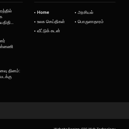
த்தில்
Home
அரசியல்
ை
உலக செய்திகள்
பொருளாதாரம்
உதயநிதி…
வீட்டுக் கடன்
னர்
பின்னணி
ைவு தினம்:
 வடக்கு