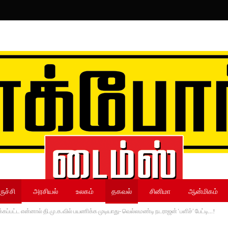
ருச்சி
அரசியல்
உலகம்
தகவல்
சினிமா
ஆன்மிகம்
கப்பட்ட என்னால் தி.மு.க.வில் பயணிக்க முடியாது- வெல்லமண்டி நடராஜன் ‘பளிச்’ பேட்டி…!