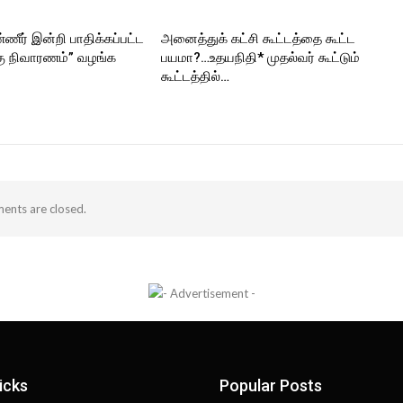
ணீர் இன்றி பாதிக்கப்பட்ட
அனைத்துக் கட்சி கூட்டத்தை கூட்ட
ு நிவாரணம்” வழங்க
பயமா?…உதயநிதி* முதல்வர் கூட்டும்
கூட்டத்தில்…
nts are closed.
icks
Popular Posts