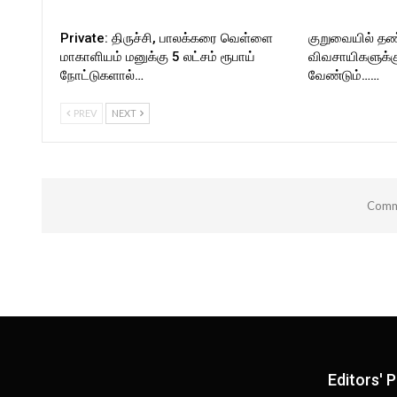
Private: திருச்சி, பாலக்கரை வெள்ளை
குறுவையில் தண்
மாகாளியம் மனுக்கு 5 லட்சம் ரூபாய்
விவசாயிகளுக்க
நோட்டுகளால்…
வேண்டும்……
PREV
NEXT
Comme
Editors' P