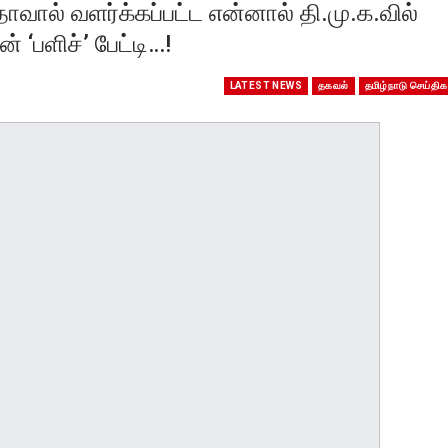
ாவால் வளர்க்கப்பட்ட என்னால் தி.மு.க.வில்
‘பளிச்’ பேட்டி…!
LATEST NEWS
தகவல்
தமிழ்நாடு செய்திக