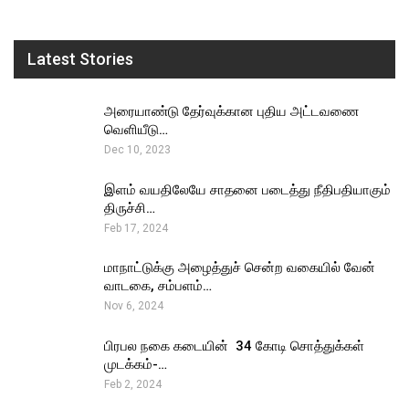
Latest Stories
அரையாண்டு தேர்வுக்கான புதிய அட்டவணை
வெளியீடு…
Dec 10, 2023
இளம் வயதிலேயே சாதனை படைத்து நீதிபதியாகும்
திருச்சி…
Feb 17, 2024
மாநாட்டுக்கு அழைத்துச் சென்ற வகையில் வேன்
வாடகை, சம்பளம்…
Nov 6, 2024
பிரபல நகை கடையின் ₹ 34 கோடி சொத்துக்கள்
முடக்கம்-…
Feb 2, 2024