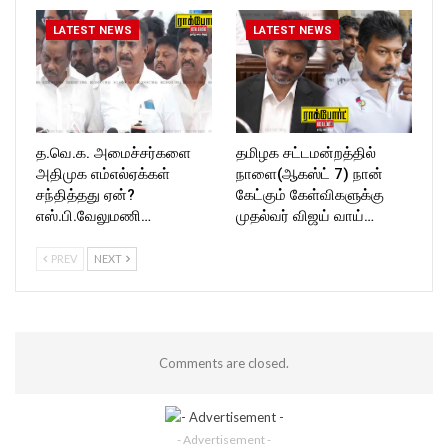
LATEST NEWS
LATEST NEWS
த.வெ.க. அமைச்சர்களை
தமிழக சட்டமன்றத்தில்
அதிமுக எம்எல்ஏக்கள்
நாளை(ஆகஸ்ட் 7) நான்
சந்தித்தது ஏன்?
கேட்கும் கேள்விகளுக்கு
எஸ்.பி.வேலுமணி…
முதல்வர் விஜய் வாய்…
PREV
NEXT
Comments are closed.
- Advertisement -