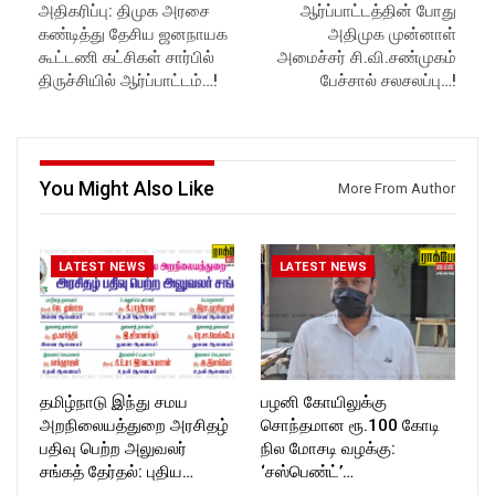
அதிகரிப்பு: திமுக அரசை
ஆர்ப்பாட்டத்தின் போது
https://www.youtube.com/@r
in//
ockforttimes
Subscribe:
கண்டித்து தேசிய ஜனநாயக
அதிமுக முன்னாள்
Like us on:
https://www.youtube.com/@r
கூட்டணி கட்சிகள் சார்பில்
அமைச்சர் சி.வி.சண்முகம்
https://www.facebook.com/R
ockforttimes
திருச்சியில் ஆர்ப்பாட்டம்…!
பேச்சால் சலசலப்பு…!
ockforttimes
Like us on:
Follow us on:
https://www.facebook.com/R
https://www.instagram.com/ro
ockforttimes
ckforttimes/
Follow us on:
Follow us on:
https://www.instagram.com/ro
You Might Also Like
More From Author
https://twitter.com/ROCKFOR
ckforttimes/
T_TIMES
Follow us on:
https://twitter.com/ROCKFOR
T_TIMESC
LATEST NEWS
LATEST NEWS
தமிழ்நாடு இந்து சமய
பழனி கோயிலுக்கு
அறநிலையத்துறை அரசிதழ்
சொந்தமான ரூ.100 கோடி
பதிவு பெற்ற அலுவலர்
நில மோசடி வழக்கு:
சங்கத் தேர்தல்: புதிய…
‘சஸ்பெண்ட்’…