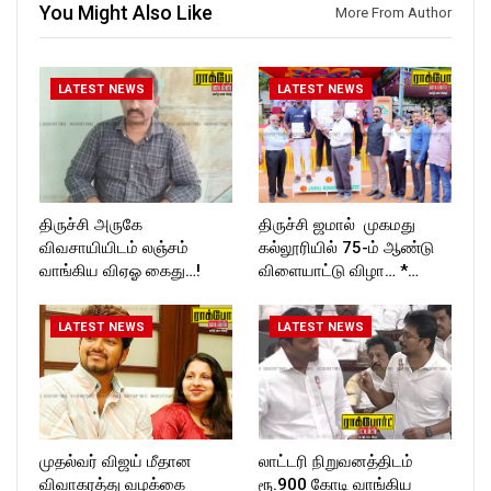
You Might Also Like
T_TIMES
More From Author
LATEST NEWS
LATEST NEWS
திருச்சி அருகே
திருச்சி ஜமால் முகமது
விவசாயியிடம் லஞ்சம்
கல்லூரியில் 75-ம் ஆண்டு
வாங்கிய விஏஓ கைது…!
விளையாட்டு விழா… *…
LATEST NEWS
LATEST NEWS
முதல்வர் விஜய் மீதான
லாட்டரி நிறுவனத்திடம்
விவாகரத்து வழக்கை
ரூ.900 கோடி வாங்கிய