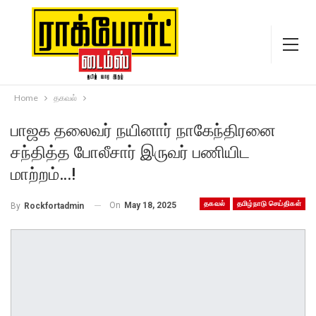
Home
தகவல்
பாஜக தலைவர் நயினார் நாகேந்திரனை
சந்தித்த போலீசார் இருவர் பணியிட
மாற்றம்…!
தகவல்
தமிழ்நாடு செய்திகள்
On
May 18, 2025
By
Rockfortadmin