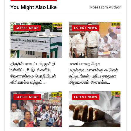
https://www.instagram.com/ro
ockforttimes
You Might Also Like
More From Author
ckforttimes/
Follow us on:
Follow us on:
https://www.instagram.com/ro
https://twitter.com/ROCKFOR
ckforttimes/
T_TIMES
Follow us on:
LATEST NEWS
LATEST NEWS
https://twitter.com/ROCKFOR
T_TIMESC
திருச்சி மாவட்டம், முசிறி
மணப்பாறை அரசு
உள்ளிட்ட 5 இடங்களில்
மருத்துவமனைக்கு கூடுதல்
வேளாண்மை பொறியியல்
கட்டிடங்கள், புதிய தாலுகா
விரிவாக்க மற்றும்…
அலுவலகம் அமைக்க…
LATEST NEWS
LATEST NEWS