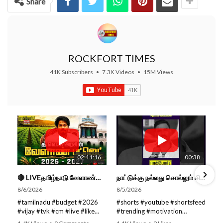
Share
ROCKFORT TIMES
41K Subscribers
•
7.3K Videos
•
15M Views
02:11:16
00:38
🔴 LIVEதமிழ்நாடு வேளாண்மை நிதிநிலை அறிக்கை - 2026-27 |TN Agriculture Budget #live #budget #video #cm
நாட்டுக்கு நல்லது சொல்லும் சிறப்பான மேடைப்பேச்சு... #shorts #subscribe #video
8/6/2026
8/5/2026
#tamilnadu #budget #2026
#shorts #youtube #shortsfeed
#vijay #tvk #cm #live #like
#trending #motivation
#viral #nowtrending #video
#nowtrending #subscribe