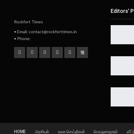
Editors' P
Rockfort Times
• Email: contact@rockforttimes.in
• Phone:
HOME
அரசியல்
உலக செய்திகள்
பொருளாதாரம்
வீட்