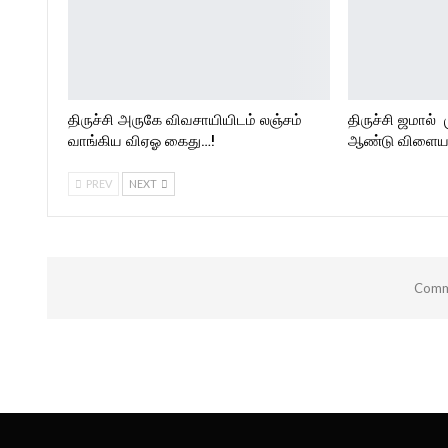
திருச்சி அருகே விவசாயியிடம் லஞ்சம்
திருச்சி ஜமால் 
வாங்கிய விஏஓ கைது…!
ஆண்டு விளையா
PREV
NEXT
Comme