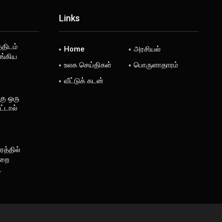
Links
்திடம்
Home
அரசியல்
ங்கிய
உலக செய்திகள்
பொருளாதாரம்
வீட்டுக் கடன்
கு ஒரு
்டால்
த்தில்
ுறை
…