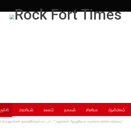
ருச்சி
அரசியல்
உலகம்
தகவல்
சினிமா
ஆன்மிகம்
பொதுமக்கள் குறைதீர்க்கும் கூட்டம்…* மனுக்கள் மீது துரித நடவடிக்கை எடுக்க உத்தரவு!