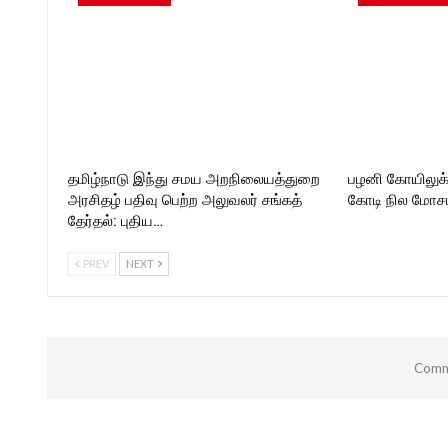
Follow us on:
https://twitter.com/ROCKF
_TIMESC
தமிழ்நாடு இந்து சமய அறநிலையத்துறை
பழனி கோயிலுக
அரசிதழ் பதிவு பெற்ற அலுவலர் சங்கத்
கோடி நில மோசடி
தேர்தல்: புதிய…
PREV
NEXT
Comme