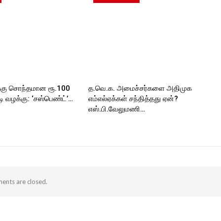
_TIMESC
ORT
்கு சொந்தமான ரூ.100
த.வெ.க. அமைச்சர்களை அதிமுக
 வழக்கு: ‘சஸ்பெண்ட்’…
எம்எல்ஏக்கள் சந்தித்தது ஏன்?
எஸ்.பி.வேலுமணி…
nts are closed.