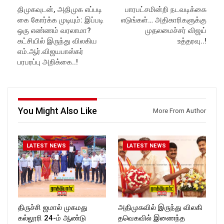
திமுகவுடன், அதிமுக எப்படி
பாரபட்சமின்றி நடவடிக்கை
கை கோர்க்க முடியும்: இப்படி
எடுங்கள்… அதிகாரிகளுக்கு
ஒரு எண்ணம் வரலாமா?
முதலமைச்சர் விஜய்
கட்சியில் இருந்து விலகிய
உத்தரவு..!
எம்.ஆர்.விஜயபாஸ்கர்
பரபரப்பு அறிக்கை..!
You Might Also Like
More From Author
LATEST NEWS
LATEST NEWS
திருச்சி ஜமால் முகமது
அதிமுகவில் இருந்து விலகி
கல்லூரி 24-ம் ஆண்டு
தவெகவில் இணைந்த