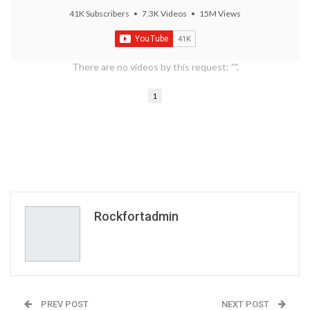
41K Subscribers
•
7.3K Videos
•
15M Views
There are no videos by this request: "".
1
Rockfortadmin
PREV POST
NEXT POST