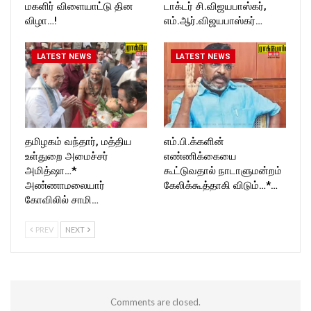
மகளிர் விளையாட்டு தின
டாக்டர் சி.விஜயபாஸ்கர்,
விழா…!
எம்.ஆர்.விஜயபாஸ்கர்…
LATEST NEWS
LATEST NEWS
தமிழகம் வந்தார், மத்திய
எம்.பி.க்களின்
உள்துறை அமைச்சர்
எண்ணிக்கையை
அமித்ஷா…*
கூட்டுவதால் நாடாளுமன்றம்
அண்ணாமலையார்
கேலிக்கூத்தாகி விடும்…*…
கோவிலில் சாமி…
PREV
NEXT
Comments are closed.