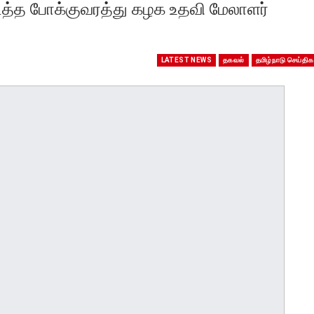
ித்த போக்குவரத்து கழக உதவி மேலாளர்
LATEST NEWS
தகவல்
தமிழ்நாடு செய்திக