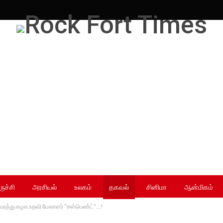
ருச்சி
அரசியல்
உலகம்
தகவல்
சினிமா
ஆன்மிகம்
ுவரத்து கழக உதவி மேலாளர் “சஸ்பெண்ட்”…!