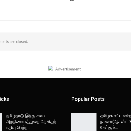
nts are closed.
icks
Popular Posts
தமிழ்நாடு இந்து சமய
தமிழக சட்டமன்றத
அறநிலையத்துறை அரசிதழ்
நாளை(ஆகஸ்ட் 7
பதிவு பெற்ற…
கேட்கும்…