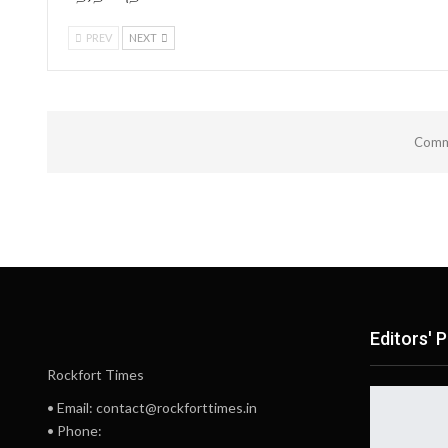
PREV
NEXT
Comme
Editors' P
Rockfort Times
• Email: contact@rockforttimes.in
• Phone: