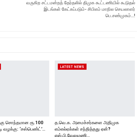
வருகிற சட்டமன்றத் தேர்தலில் திமுக கூட்டணியில் கூடுதல்
இடங்கள் கேட்கப்படும்- சிபிஎம் மாநில செயலாளர்
பெ.சண்முகம்…!
LATEST NEWS
்கு சொந்தமான ரூ.100
த.வெ.க. அமைச்சர்களை அதிமுக
 வழக்கு: ‘சஸ்பெண்ட்’…
எம்எல்ஏக்கள் சந்தித்தது ஏன்?
எஸ்.பி.வேலுமணி…