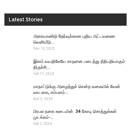
Latest Stories
அரையாண்டு தேர்வுக்கான புதிய அட்டவணை
வெளியீடு…
Dec 10, 2023
இளம் வயதிலேயே சாதனை படைத்து நீதிபதியாகும்
திருச்சி…
Feb 17, 2024
மாநாட்டுக்கு அழைத்துச் சென்ற வகையில் வேன்
வாடகை, சம்பளம்…
Nov 6, 2024
பிரபல நகை கடையின் ₹ 34 கோடி சொத்துக்கள்
முடக்கம்-…
Feb 2, 2024