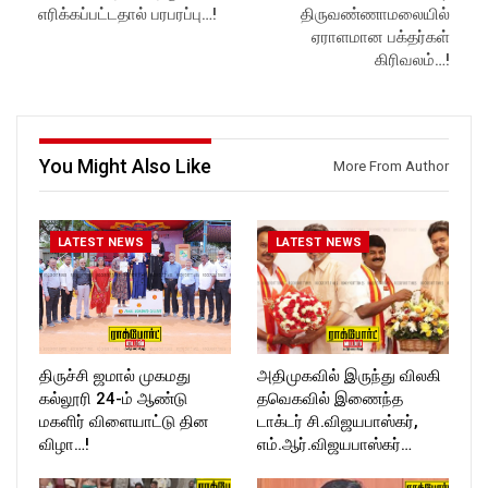
எரிக்கப்பட்டதால் பரபரப்பு…!
திருவண்ணாமலையில்
ஏராளமான பக்தர்கள்
கிரிவலம்…!
You Might Also Like
More From Author
LATEST NEWS
LATEST NEWS
திருச்சி ஜமால் முகமது
அதிமுகவில் இருந்து விலகி
கல்லூரி 24-ம் ஆண்டு
தவெகவில் இணைந்த
மகளிர் விளையாட்டு தின
டாக்டர் சி.விஜயபாஸ்கர்,
விழா…!
எம்.ஆர்.விஜயபாஸ்கர்…