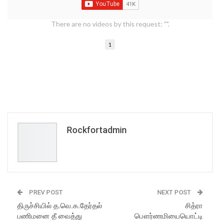
There are no videos by this request: "".
1
Rockfortadmin
PREV POST
NEXT POST
திருச்சியில் த.வெ.க.தேர்தல்
சித்ரா
பணிமனை தீ வைத்து
பௌர்ணமியையொட்டி