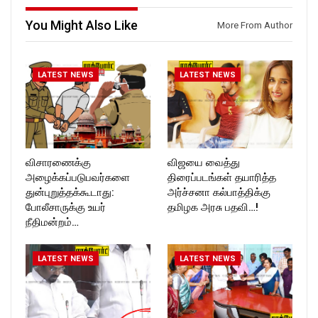
Follow us on:
https://twitter.com/ROCKFOR
https://www.instagram.com/ro
T_TIMES
You Might Also Like
More From Author
ckforttimes/
Follow us on:
https://twitter.com/ROCKFOR
T_TIMESC
LATEST NEWS
LATEST NEWS
விசாரணைக்கு
விஜயை வைத்து
அழைக்கப்படுபவர்களை
திரைப்படங்கள் தயாரித்த
துன்புறுத்தக்கூடாது:
அர்ச்சனா கல்பாத்திக்கு
போலீசாருக்கு உயர்
தமிழக அரசு பதவி…!
நீதிமன்றம்…
LATEST NEWS
LATEST NEWS