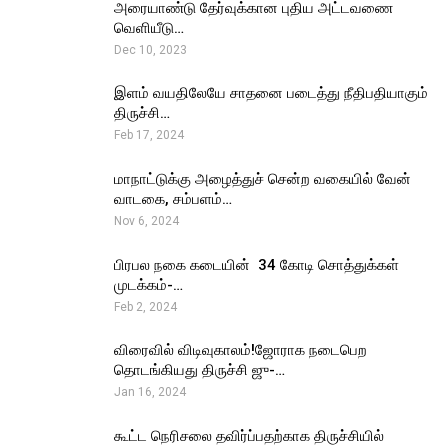
அரையாண்டு தேர்வுக்கான புதிய அட்டவணை
வெளியீடு…
Dec 10, 2023
இளம் வயதிலேயே சாதனை படைத்து நீதிபதியாகும்
திருச்சி…
Feb 17, 2024
மாநாட்டுக்கு அழைத்துச் சென்ற வகையில் வேன்
வாடகை, சம்பளம்…
Nov 6, 2024
பிரபல நகை கடையின் ₹ 34 கோடி சொத்துக்கள்
முடக்கம்-…
Feb 2, 2024
விரைவில் விடிவுகாலம்!ஜோராக நடைபெற
தொடங்கியது திருச்சி ஜு-…
Jan 16, 2024
கூட்ட நெரிசலை தவிர்ப்பதற்காக திருச்சியில்