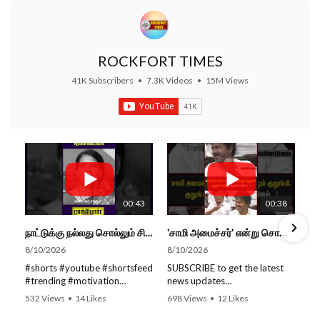
ROCKFORT TIMES
41K Subscribers
•
7.3K Videos
•
15M Views
00:43
00:38
நாட்டுக்கு நல்லது சொல்லும் சிறப்பான மேடைப்பேச்சு... #shorts #subscribe #video
'சாமி அமைச்சர்' என்று சொன்னதும் குலுங்கி, குலுங்கி சிரித்த முதல்வர் விஜய்...!
8/10/2026
8/10/2026
#shorts #youtube #shortsfeed
SUBSCRIBE to get the latest
#trending #motivation
news updates
#nowtrending #subscribe
ROCKFORT TIMES for NEW
532 Views
•
14 Likes
698 Views
•
12 Likes
#speech #motivationspeech
VIDEOS EVERY DAY and make
•
0 Comments
•
0 Comments
#tamil #tamilspeech #viral
sure to enable Push