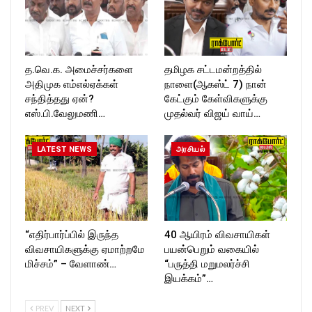
த.வெ.க. அமைச்சர்களை
தமிழக சட்டமன்றத்தில்
அதிமுக எம்எல்ஏக்கள்
நாளை(ஆகஸ்ட் 7) நான்
சந்தித்தது ஏன்?
கேட்கும் கேள்விகளுக்கு
எஸ்.பி.வேலுமணி…
முதல்வர் விஜய் வாய்…
LATEST NEWS
அரசியல்
“எதிர்பார்ப்பில் இருந்த
40 ஆயிரம் விவசாயிகள்
விவசாயிகளுக்கு ஏமாற்றமே
பயன்பெறும் வகையில்
மிச்சம்” – வேளாண்…
“பருத்தி மறுமலர்ச்சி
இயக்கம்”…
PREV
NEXT