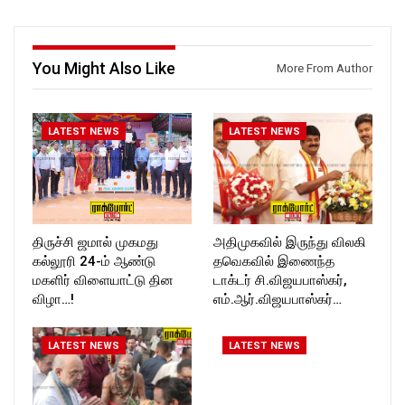
https://www.facebook.com/R
ckforttimes/
ockforttimes
Follow us on:
Follow us on:
https://twitter.com/ROCKFOR
https://www.instagram.com/ro
T_TIMES
You Might Also Like
More From Author
ckforttimes/
Follow us on:
https://twitter.com/ROCKFOR
T_TIMESC
LATEST NEWS
LATEST NEWS
திருச்சி ஜமால் முகமது
அதிமுகவில் இருந்து விலகி
கல்லூரி 24-ம் ஆண்டு
தவெகவில் இணைந்த
மகளிர் விளையாட்டு தின
டாக்டர் சி.விஜயபாஸ்கர்,
விழா…!
எம்.ஆர்.விஜயபாஸ்கர்…
LATEST NEWS
LATEST NEWS