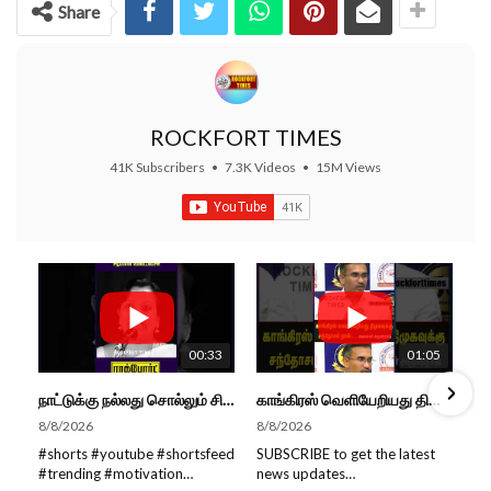
Share
ROCKFORT TIMES
41K Subscribers
•
7.3K Videos
•
15M Views
00:33
01:05
நாட்டுக்கு நல்லது சொல்லும் சிறப்பான மேடைப்பேச்சு... #shorts #subscribe #video
காங்கிரஸ் வெளியேறியது திமுகவுக்கு சந்தோசம் தான்... - அமைச்சர் அருண்ராஜ்
8/8/2026
8/8/2026
#shorts #youtube #shortsfeed
SUBSCRIBE to get the latest
#trending #motivation
news updates