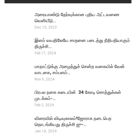
அரையாண்டு தேர்வுக்கான புதிய அட்டவணை
வெளியீடு…
Dec 10, 2023
இளம் வயதிலேயே சாதனை படைத்து நீதிபதியாகும்
திருச்சி…
Feb 17, 2024
மாநாட்டுக்கு அழைத்துச் சென்ற வகையில் வேன்
வாடகை, சம்பளம்…
Nov 6, 2024
பிரபல நகை கடையின் ₹ 34 கோடி சொத்துக்கள்
முடக்கம்-…
Feb 2, 2024
விரைவில் விடிவுகாலம்!ஜோராக நடைபெற
தொடங்கியது திருச்சி ஜு-…
Jan 16, 2024