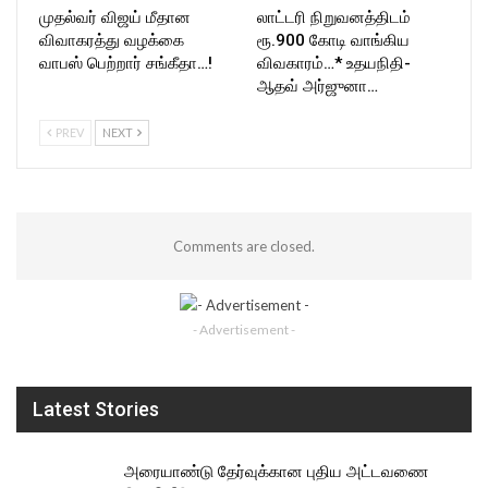
முதல்வர் விஜய் மீதான
லாட்டரி நிறுவனத்திடம்
விவாகரத்து வழக்கை
ரூ.900 கோடி வாங்கிய
வாபஸ் பெற்றார் சங்கீதா…!
விவகாரம்…* உதயநிதி-
ஆதவ் அர்ஜுனா…
PREV
NEXT
Comments are closed.
- Advertisement -
Latest Stories
அரையாண்டு தேர்வுக்கான புதிய அட்டவணை