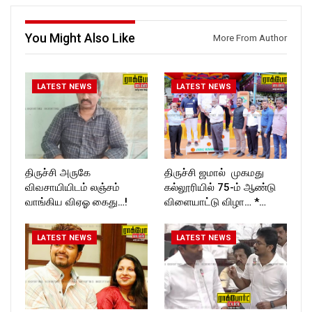
ckforttimes/
Follow us on:
Follow us on:
https://www.instagram.com/ro
https://twitter.com/ROCKFOR
ckforttimes/
You Might Also Like
More From Author
T_TIMES
Follow us on:
https://twitter.com/ROCKFOR
T_TIMES
LATEST NEWS
LATEST NEWS
திருச்சி அருகே
திருச்சி ஜமால் முகமது
விவசாயியிடம் லஞ்சம்
கல்லூரியில் 75-ம் ஆண்டு
வாங்கிய விஏஓ கைது…!
விளையாட்டு விழா… *…
LATEST NEWS
LATEST NEWS