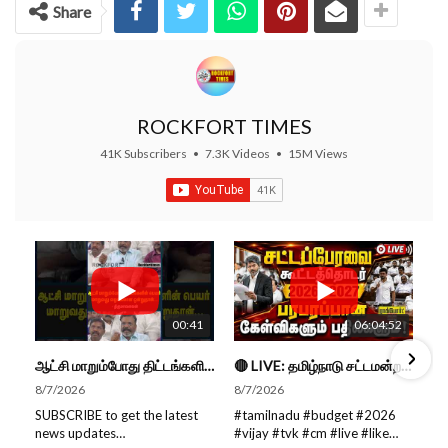
Share
ROCKFORT TIMES
41K Subscribers
•
7.3K Videos
•
15M Views
00:41
06:04:52
ஆட்சி மாறும்போது திட்டங்களின் பெயர் மாறுவது வழக்கமான ஒன்று தான்... திருமாவளவன்
🔴 LIVE: தமிழ்நாடு சட்டமன்றப் பேரவை கூட்டத்தொடர் - நிதிநிலை அறிக்கை மீது விவாதம் #live #budget #video
8/7/2026
8/7/2026
SUBSCRIBE to get the latest
#tamilnadu #budget #2026
news updates
#vijay #tvk #cm #live #like