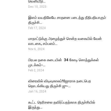
வெளியீடு…
Dec 10, 2023
இளம் வயதிலேயே சாதனை படைத்து நீதிபதியாகும்
திருச்சி…
Feb 17, 2024
மாநாட்டுக்கு அழைத்துச் சென்ற வகையில் வேன்
வாடகை, சம்பளம்…
Nov 6, 2024
பிரபல நகை கடையின் ₹ 34 கோடி சொத்துக்கள்
முடக்கம்-…
Feb 2, 2024
விரைவில் விடிவுகாலம்!ஜோராக நடைபெற
தொடங்கியது திருச்சி ஜு-…
Jan 16, 2024
கூட்ட நெரிசலை தவிர்ப்பதற்காக திருச்சியில்
இருந்து…