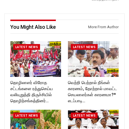
ckforttimes/
Follow us on:
Follow us on:
https://www.instagram.com/ro
https://twitter.com/ROCKFOR
ckforttimes/
T_TIMES
Follow us on:
https://twitter.com/ROCKFOR
You Might Also Like
T_TIMES
More From Author
LATEST NEWS
LATEST NEWS
தொழிலாளர் விரோத
வெற்றி பெற்றால் நீங்கள்
சட்டங்களை ரத்துசெய்ய
காரணம், தோற்றால் மாவட்ட
வலியுறுத்தி திருச்சியில்
செயலாளர்கள் காரணமா?*
தொழிற்சங்கத்தினர்…
எடப்பாடி…
LATEST NEWS
LATEST NEWS