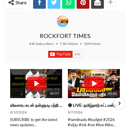
Share
ROCKFORT TIMES
41K Subscribers
•
7.3K Videos
•
15M Views
00:57
00:00
விவசாய கடன் தள்ளுபடி பற்றி திமுக தேர்தல் அறிக்கையில் இல்லையே ஏன்? அமைச்சர் ஆதவ் அர்ஜுனா...
🔴 LIVE: தமிழ்நாடு சட்டமன்றப் பேரவை கூட்டத்தொடர் - நிதிநிலை அறிக்கை மீது விவாதம் #live #budget #video
8/10/2026
8/7/2026
SUBSCRIBE to get the latest
#tamilnadu #budget #2026
news updates
#vijay #tvk #cm #live #like
ROCKFORT TIMES for NEW
#viral #nowtrending #video