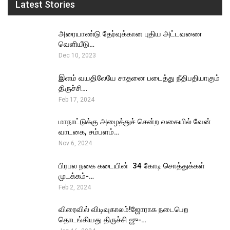
Latest Stories
அரையாண்டு தேர்வுக்கான புதிய அட்டவணை
வெளியீடு…
Dec 10, 2023
இளம் வயதிலேயே சாதனை படைத்து நீதிபதியாகும்
திருச்சி…
Feb 17, 2024
மாநாட்டுக்கு அழைத்துச் சென்ற வகையில் வேன்
வாடகை, சம்பளம்…
Nov 6, 2024
பிரபல நகை கடையின் ₹ 34 கோடி சொத்துக்கள்
முடக்கம்-…
Feb 2, 2024
விரைவில் விடிவுகாலம்!ஜோராக நடைபெற
தொடங்கியது திருச்சி ஜு-…