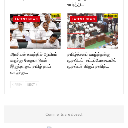
உயர்த்தி…
LATEST NEWS
LATEST NEWS
அரசியல் களத்தில் ஆயிரம்
தமிழ்த்தாய் வாழ்த்துக்கு
கருத்து வேறுபாடுகள்
முதலிடம்: சட்டப்பேரவையில்
இருந்தாலும் தமிழ் தாய்
முதல்வர் விஜய் தனித்…
வாழ்த்து…
PREV
NEXT
Comments are closed.