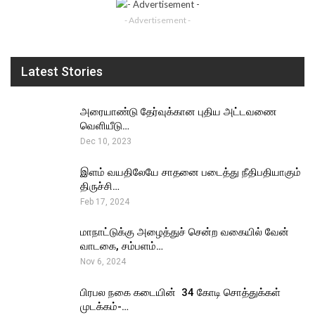
- Advertisement -
Latest Stories
அரையாண்டு தேர்வுக்கான புதிய அட்டவணை
வெளியீடு…
Dec 10, 2023
இளம் வயதிலேயே சாதனை படைத்து நீதிபதியாகும்
திருச்சி…
Feb 17, 2024
மாநாட்டுக்கு அழைத்துச் சென்ற வகையில் வேன்
வாடகை, சம்பளம்…
Nov 6, 2024
பிரபல நகை கடையின் ₹ 34 கோடி சொத்துக்கள்
முடக்கம்-…