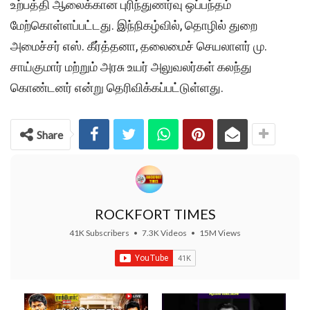
உற்பத்தி ஆலைக்கான புரிந்துணர்வு ஒப்பந்தம்
மேற்கொள்ளப்பட்டது. இந்நிகழ்வில், தொழில் துறை
அமைச்சர் எஸ். கீர்த்தனா, தலைமைச் செயலாளர் மு.
சாய்குமார் மற்றும் அரசு உயர் அலுவலர்கள் கலந்து
கொண்டனர் என்று தெரிவிக்கப்பட்டுள்ளது.
Share
ROCKFORT TIMES
41K Subscribers
•
7.3K Videos
•
15M Views