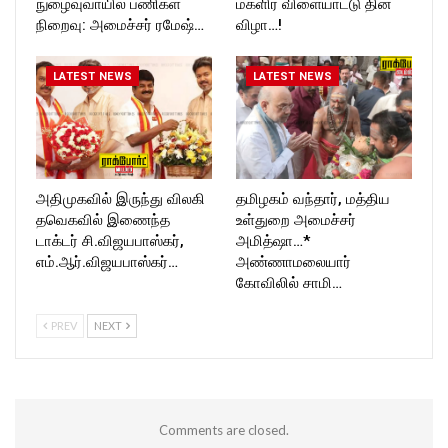
நுழைவுவாயில் பணிகள்
மகளிர் விளையாட்டு தின
நிறைவு: அமைச்சர் ரமேஷ்…
விழா…!
LATEST NEWS
LATEST NEWS
அதிமுகவில் இருந்து விலகி
தமிழகம் வந்தார், மத்திய
தவெகவில் இணைந்த
உள்துறை அமைச்சர்
டாக்டர் சி.விஜயபாஸ்கர்,
அமித்ஷா…*
எம்.ஆர்.விஜயபாஸ்கர்…
அண்ணாமலையார்
கோவிலில் சாமி…
PREV
NEXT
Comments are closed.