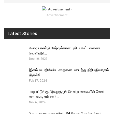
- Advertisement -
Latest Stories
அரையாண்டு தேர்வுக்கான புதிய அட்டவணை
வெளியீடு…
Dec 10, 2023
இளம் வயதிலேயே சாதனை படைத்து நீதிபதியாகும்
திருச்சி…
Feb 17, 2024
மாநாட்டுக்கு அழைத்துச் சென்ற வகையில் வேன்
வாடகை, சம்பளம்…
Nov 6, 2024
பிரபல நகை கடையின் ₹ 34 கோடி சொத்துக்கள்