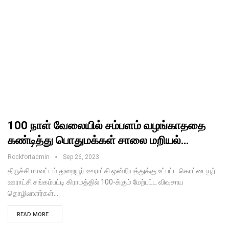
100 நாள் வேலையில் சம்பளம் வழங்காததை
கண்டித்து பொதுமக்கள் சாலை மறியல்…
Rockfortadmin
Sep 26, 2023
திருச்சி மாவட்டம் துறையூர் ஊராட்சி ஒன்றியத்துக்கு உட்பட்ட கொட்டையூர்
ஊராட்சி சங்கம்பட்டி கிராமத்தில் 100-க்கும் மேற்பட்ட விவசாய
தொழிலாளர்கள்…
READ MORE...