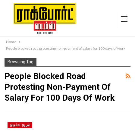
Home
People blocked road protesting non-payment of salary for 100 days of work
Browsing Tag
People Blocked Road
Protesting Non-Payment Of
Salary For 100 Days Of Work
திருச்சி நியூஸ்