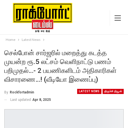
Home
Latest News
செல்போன் சார்ஜரில் மறைத்து கடத்த
முயன்ற ரூ.5 லட்சம் வெளிநாட்டு பணம்
பறிமுதல்…- 2 பயணிகளிடம் அதிகாரிகள்
விசாரணை…! (வீடியோ இணைப்பு)
LATEST NEWS
திருச்சி நியூஸ்
By
Rockfortadmin
Last updated
Apr 8, 2025