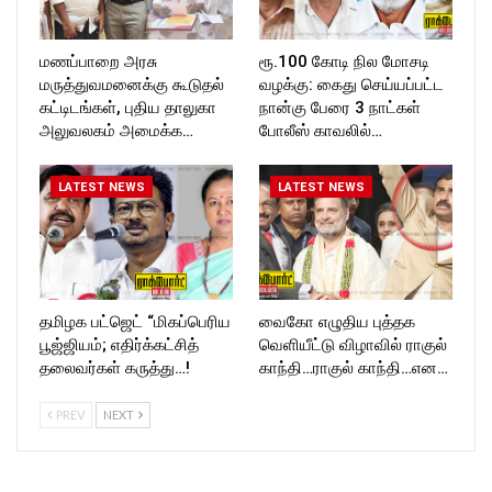
மணப்பாறை அரசு
ரூ.100 கோடி நில மோசடி
மருத்துவமனைக்கு கூடுதல்
வழக்கு: கைது செய்யப்பட்ட
கட்டிடங்கள், புதிய தாலுகா
நான்கு பேரை 3 நாட்கள்
அலுவலகம் அமைக்க…
போலீஸ் காவலில்…
LATEST NEWS
LATEST NEWS
தமிழக பட்ஜெட் “மிகப்பெரிய
வைகோ எழுதிய புத்தக
பூஜ்ஜியம்; எதிர்க்கட்சித்
வெளியீட்டு விழாவில் ராகுல்
தலைவர்கள் கருத்து…!
காந்தி…ராகுல் காந்தி…என…
PREV
NEXT