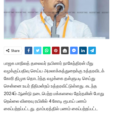
Share
பாஜக மாநிலத் தலைவர் நயினார் நாகேந்திரன் மீது
வழக்குப்பதிவு செய்ய அமலாக்கத்துறைக்கு உத்தரவிடக்
கோரி திமுக தொடர்ந்த வழக்கை தள்ளுபடி செய்து
சென்னை உயர் நீதிமன்றம் உத்தரவிட்டுள்ளது. கடந்த
2024ம் ஆண்டு நடைபெற்ற மக்களவை தேர்தலின் போது
நெல்லை விரைவு ரயிலில் 4 கோடி ரூபாய் பணம்
கைப்பற்றப்பட்டது. தாம்பரத்தில் பணம் கைப்பற்றப்பட்ட