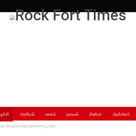
ருச்சி
அரசியல்
உலகம்
தகவல்
சினிமா
ஆன்மிகம்
ஸ்க்கு அழைத்த கைதி தற்கொலை முயற்சி