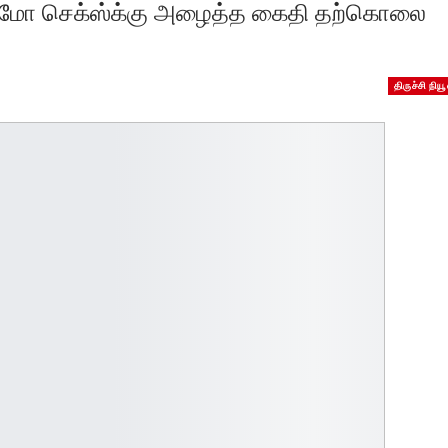
– ஹோமோ செக்ஸ்க்கு அழைத்த கைதி தற்கொலை
திருச்சி நியூ