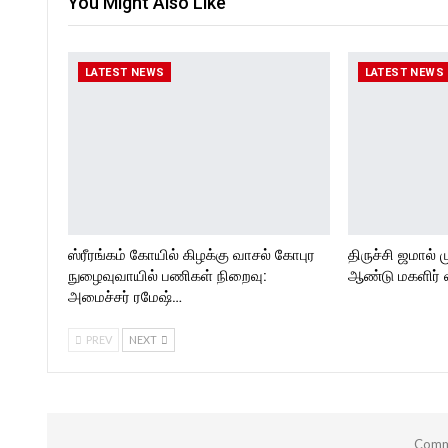
You Might Also Like
LATEST NEWS
LATEST NEWS
ஸ்ரீரங்கம் கோயில் கிழக்கு வாசல் கோபுர
திருச்சி ஜமால் 
நுழைவுவாயில் பணிகள் நிறைவு:
ஆண்டு மகளிர் 
அமைச்சர் ரமேஷ்…
PREV
NEXT
Comme