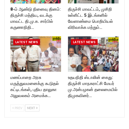
8-ம் ஆண்டு நினைவு தினம்:
திருச்சி மாவட்டம், முசிறி
திருச்சி மத்திய, வடக்கு
உள்ளிட்ட 5 இடங்களில்
மாவட்ட தி.மு.க. சார்பில்
வேளாண்மை பொறியியல்
கருணாநிதி…
விரிவாக்க மற்றும்…
LATEST NEWS
LATEST NEWS
மணப்பாறை அரசு
உதயநிதி ஸ்டாலின் கைது:
மருத்துவமனைக்கு கூடுதல்
திருச்சி மாநகராட்சி மேயர்
கட்டிடங்கள், புதிய தாலுகா
மு.அன்பழகன் தலைமையில்
அலுவலகம் அமைக்க…
திமுகவினர்…
PREV
NEXT