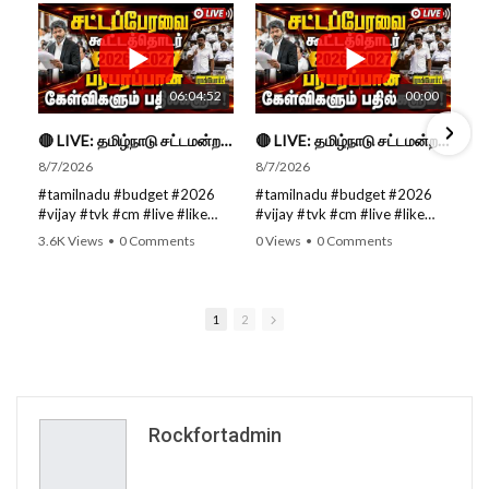
06:04:52
00:00
🔴 LIVE: தமிழ்நாடு சட்டமன்றப் பேரவை கூட்டத்தொடர் - நிதிநிலை அறிக்கை மீது விவாதம் #live #budget #video
🔴 LIVE: தமிழ்நாடு சட்டமன்றப் பேரவை கூட்டத்தொடர் - நிதிநிலை அறிக்கை மீது விவாதம் #live #budget #video
8/7/2026
8/7/2026
#tamilnadu #budget #2026
#tamilnadu #budget #2026
#vijay #tvk #cm #live #like
#vijay #tvk #cm #live #like
#viral #nowtrending #video
#viral #nowtrending #video
3.6K Views
•
0 Comments
0 Views
•
0 Comments
#youtube #nowtrending #dmk
#youtube #nowtrending #dmk
#song #youtube SUBSCRIBE
#song #youtube SUBSCRIBE
to get the latest news updates
to get the latest news updates
ROCKFORT TIMES for NEW
ROCKFORT TIMES for NEW
1
2
VIDEOS EVERY DAY and make
VIDEOS EVERY DAY and make
sure to enable Push
sure to enable Push
Notifications so you'll never
Notifications so you'll never
miss a new video. All you need
miss a new video. All you need
to Press The Bell Icon next to
to Press The Bell Icon next to
the Subscribe button! Stay
the Subscribe button! Stay
Rockfortadmin
tuned for latest updates and
tuned for latest updates and
in-depth analysis of news from
in-depth analysis of news from
India and around the world!
India and around the world!