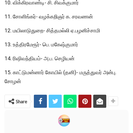
10. விக்கிரவாண்டி- சி. சிவக்குமார்
11. சோளிங்கர்- வழக்கறிஞர் க. சரவணன்
12. மயிலாடுதுறை- சித்தமல்லி ஏ.பழனிச்சாமி
13. உத்திரமேரூர்- பெ. மகேஷ்குமார்
14. ரிஷிவந்தியம்- அ.ப. செழியன்
15. காட்டுமன்னார் கோயில் (தனி)- மருத்துவர் அன்பு.
சோழன்
Share