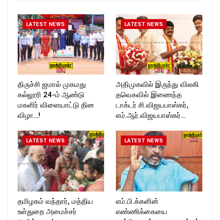
T_TIMESC
LATEST NEWS
LATEST NEWS
திருச்சி ஜமால் முகமது
அதிமுகவில் இருந்து விலகி
கல்லூரி 24-ம் ஆண்டு
தவெகவில் இணைந்த
மகளிர் விளையாட்டு தின
டாக்டர் சி.விஜயபாஸ்கர்,
விழா…!
எம்.ஆர்.விஜயபாஸ்கர்…
LATEST NEWS
LATEST NEWS
தமிழகம் வந்தார், மத்திய
எம்.பி.க்களின்
உள்துறை அமைச்சர்
எண்ணிக்கையை