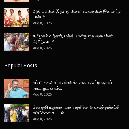
அதிமுகவில் இருந்து விலகி தவெகவில் இணைந்த
டாக்டர்…
Aug 8, 2026
தமிழகம் வந்தார், மத்திய உள்துறை அமைச்சர்
அமித்ஷா…*…
Aug 8, 2026
Popular Posts
எம்.பி.க்களின் எண்ணிக்கையை கூட்டுவதால்
நாடாளுமன்றம்…
Aug 8, 2026
தொகுதி மறுவரையறை குறித்த அனைத்துக்கட்சி
எம்பிக்கள் கூட்டம்…
Aug 8, 2026