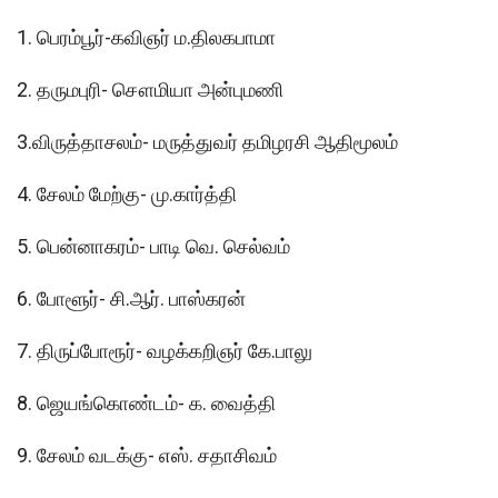
1. பெரம்பூர்-கவிஞர் ம.திலகபாமா
2. தருமபுரி- சௌமியா அன்புமணி
3.விருத்தாசலம்- மருத்துவர் தமிழரசி ஆதிமூலம்
4. சேலம் மேற்கு- மு.கார்த்தி
5. பென்னாகரம்- பாடி வெ. செல்வம்
6. போளூர்- சி.ஆர். பாஸ்கரன்
7. திருப்போரூர்- வழக்கறிஞர் கே.பாலு
8. ஜெயங்கொண்டம்- க. வைத்தி
9. சேலம் வடக்கு- எஸ். சதாசிவம்