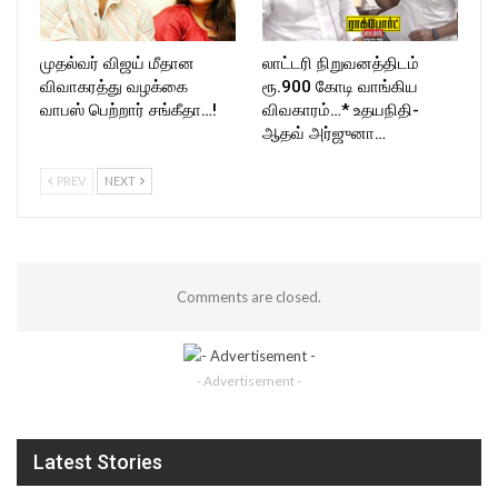
முதல்வர் விஜய் மீதான
லாட்டரி நிறுவனத்திடம்
விவாகரத்து வழக்கை
ரூ.900 கோடி வாங்கிய
வாபஸ் பெற்றார் சங்கீதா…!
விவகாரம்…* உதயநிதி-
ஆதவ் அர்ஜுனா…
PREV
NEXT
Comments are closed.
- Advertisement -
Latest Stories