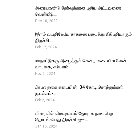
அரையாண்டு தேர்வுக்கான புதிய அட்டவணை
வெளியீடு…
Dec 10, 2023
இளம் வயதிலேயே சாதனை படைத்து நீதிபதியாகும்
திருச்சி…
Feb 17, 2024
மாநாட்டுக்கு அழைத்துச் சென்ற வகையில் வேன்
வாடகை, சம்பளம்…
Nov 6, 2024
பிரபல நகை கடையின் ₹ 34 கோடி சொத்துக்கள்
முடக்கம்-…
Feb 2, 2024
விரைவில் விடிவுகாலம்!ஜோராக நடைபெற
தொடங்கியது திருச்சி ஜு-…
Jan 16, 2024