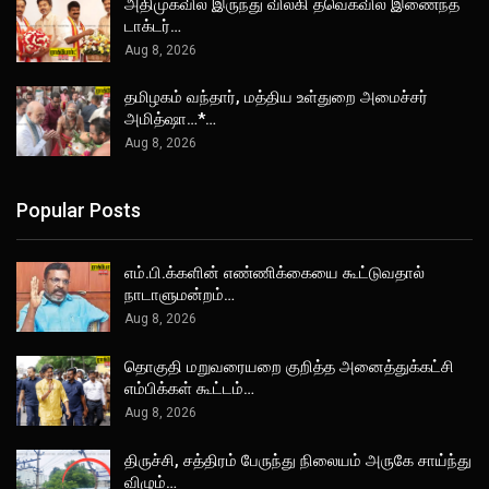
அதிமுகவில் இருந்து விலகி தவெகவில் இணைந்த
டாக்டர்…
Aug 8, 2026
தமிழகம் வந்தார், மத்திய உள்துறை அமைச்சர்
அமித்ஷா…*…
Aug 8, 2026
Popular Posts
எம்.பி.க்களின் எண்ணிக்கையை கூட்டுவதால்
நாடாளுமன்றம்…
Aug 8, 2026
தொகுதி மறுவரையறை குறித்த அனைத்துக்கட்சி
எம்பிக்கள் கூட்டம்…
Aug 8, 2026
திருச்சி, சத்திரம் பேருந்து நிலையம் அருகே சாய்ந்து
விழும்…