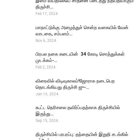
இளம் வயதிலேயே சாதனை படைத்து நீதிபதியாகும்
திருச்சி…
Feb 17, 2024
மாநாட்டுக்கு அழைத்துச் சென்ற வகையில் வேன்
வாடகை, சம்பளம்…
Nov 6, 2024
பிரபல நகை கடையின் ₹ 34 கோடி சொத்துக்கள்
முடக்கம்-…
Feb 2, 2024
விரைவில் விடிவுகாலம்!ஜோராக நடைபெற
தொடங்கியது திருச்சி ஜு-…
Jan 16, 2024
கூட்ட நெரிசலை தவிர்ப்பதற்காக திருச்சியில்
இருந்து…
Sep 15, 2024
திருச்சியில் பரபரப்பு: தந்தையின் இறுதி சடங்கில்