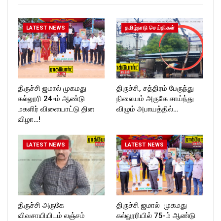
LATEST NEWS
தமிழ்நாடு செய்திகள்
திருச்சி ஜமால் முகமது
திருச்சி, சத்திரம் பேருந்து
கல்லூரி 24-ம் ஆண்டு
நிலையம் அருகே சாய்ந்து
மகளிர் விளையாட்டு தின
விழும் அபாயத்தில்…
விழா…!
LATEST NEWS
LATEST NEWS
திருச்சி அருகே
திருச்சி ஜமால் முகமது
விவசாயியிடம் லஞ்சம்
கல்லூரியில் 75-ம் ஆண்டு