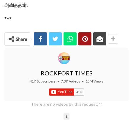
அளித்தார்.
***
Share
ROCKFORT TIMES
41K Subscribers
•
7.3K Videos
•
15M Views
There are no videos by this request: "".
1