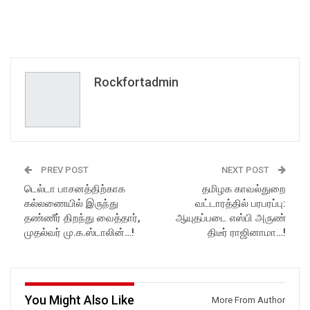
Rockfortadmin
PREV POST
NEXT POST
டெல்டா பாசனத்திற்காக
தமிழக காவல்துறை
கல்லணையில் இருந்து
வட்டாரத்தில் பரபரப்பு:
தண்ணீர் திறந்து வைத்தார்,
ஆயுதப்படை எஸ்பி அருண்
முதல்வர் மு.க.ஸ்டாலின்…!
திடீர் ராஜினாமா…!
You Might Also Like
More From Author