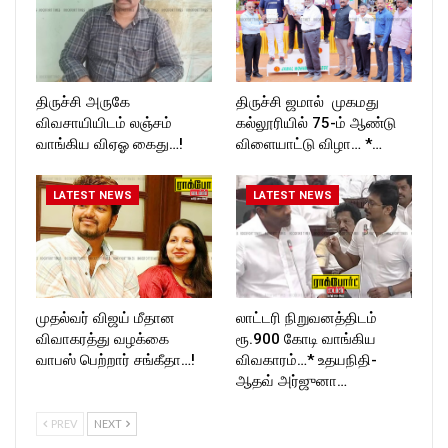
திருச்சி அருகே
திருச்சி ஜமால் முகமது
விவசாயியிடம் லஞ்சம்
கல்லூரியில் 75-ம் ஆண்டு
வாங்கிய விஏஓ கைது…!
விளையாட்டு விழா… *…
LATEST NEWS
LATEST NEWS
முதல்வர் விஜய் மீதான
லாட்டரி நிறுவனத்திடம்
விவாகரத்து வழக்கை
ரூ.900 கோடி வாங்கிய
வாபஸ் பெற்றார் சங்கீதா…!
விவகாரம்…* உதயநிதி-
ஆதவ் அர்ஜுனா…
PREV
NEXT