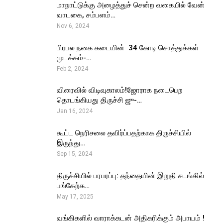
மாநாட்டுக்கு அழைத்துச் சென்ற வகையில் வேன்
வாடகை, சம்பளம்…
Nov 6, 2024
பிரபல நகை கடையின் ₹ 34 கோடி சொத்துக்கள்
முடக்கம்-…
Feb 2, 2024
விரைவில் விடிவுகாலம்!ஜோராக நடைபெற
தொடங்கியது திருச்சி ஜு-…
Jan 16, 2024
கூட்ட நெரிசலை தவிர்ப்பதற்காக திருச்சியில்
இருந்து…
Sep 15, 2024
திருச்சியில் பரபரப்பு: தந்தையின் இறுதி சடங்கில்
பங்கேற்க…
May 17, 2025
வங்கிகளில் வாராக்கடன் அதிகரிக்கும் அபாயம் !