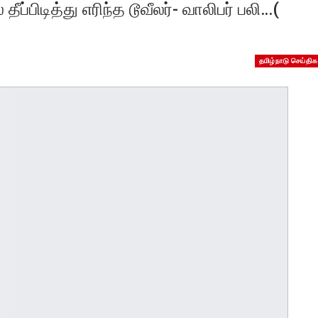
ப்பிடித்து எரிந்த டூவீலர்- வாலிபர் பலி…(
தமிழ்நாடு செய்திக