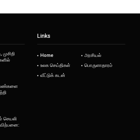
Links
, முசிறி
Home
அரசியல்
களில்
உலக செய்திகள்
பொருளாதாரம்
வீட்டுக் கடன்
 பெண்களை
்றி
ம் செயலி
 விற்பனை: