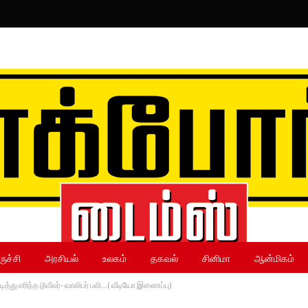
ருச்சி
அரசியல்
உலகம்
தகவல்
சினிமா
ஆன்மிகம்
ித்து எரிந்த டூவீலர்- வாலிபர் பலி…( வீடியோ இணைப்பு)