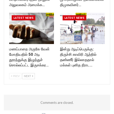
அலுவலகம் அமைக்க…
திமுகவினர்…
LATEST NEWS
LATEST NEWS
மணப்பாறை அருகே வேன்
இன்று ஆடிப்பெருக்கு:
மோதியதில் 50 அடி
திருச்சி காவிரி ஆற்றில்
தூரத்துக்கு இழுத்துச்
தண்ணீர் இல்லாததால்
சொல்லப்பட்ட இருசக்கர…
மக்கள் புனித நீராட…
PREV
NEXT
Comments are closed.