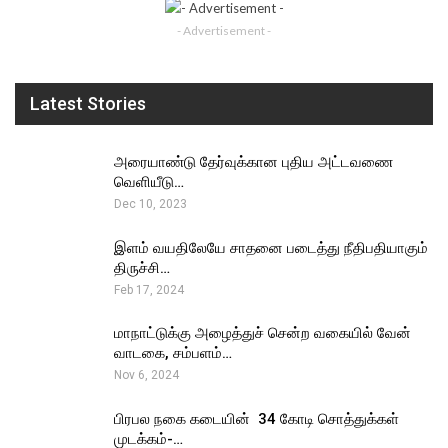
- Advertisement -
Latest Stories
அரையாண்டு தேர்வுக்கான புதிய அட்டவணை
வெளியீடு…
Dec 10, 2023
இளம் வயதிலேயே சாதனை படைத்து நீதிபதியாகும்
திருச்சி…
Feb 17, 2024
மாநாட்டுக்கு அழைத்துச் சென்ற வகையில் வேன்
வாடகை, சம்பளம்…
Nov 6, 2024
பிரபல நகை கடையின் ₹ 34 கோடி சொத்துக்கள்
முடக்கம்-…