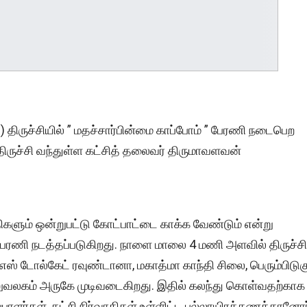
) திருச்சியில் ” மதச்சார்பின்மை காப்போம் ” பேரணி நடைபெற
ிருச்சி வந்துள்ள கட்சித் தலைவர் திருமாவளவன்
ளும் ஒன்றுபட்டு கோட்பாட்டை காக்க வேண்டும் என்று
 பேரணி நடத்தப்படுகிறது. நாளை மாலை 4 மணி அளவில் திருச்சி
் டோல்கேட் ரவுண்டானா, மகாத்மா காந்தி சிலை, பெரும்பிடுக
லுவலகம் அருகே முடிவடைகிறது. இதில் கலந்து கொள்வதற்காக
பாளர்கள், கட்சி நிர்வாகிகள் உள்ளிட்ட பல்லாயிரக்கணக்கானோர