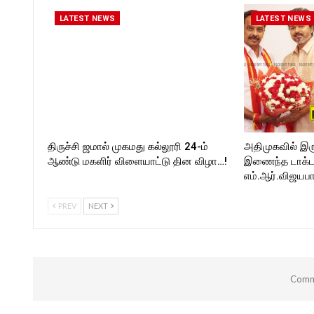
Follow us on:
https://www.instagram.com/
https://twitter.com/ROCKFORT
kforttimes/
LATEST NEWS
LATEST NEWS
_TIMES
Follow us on:
https://twitter.com/ROCKF
_TIMESC
திருச்சி ஜமால் முகமது கல்லூரி 24-ம்
அதிமுகவில் இர
ஆண்டு மகளிர் விளையாட்டு தின விழா…!
இணைந்த டாக்டர்
எம்.ஆர்.விஜயபா
PREV
NEXT
Comme