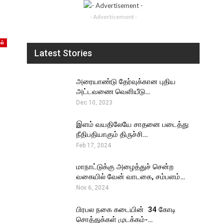
- Advertisement -
ல்
Latest Stories
அரையாண்டு தேர்வுக்கான புதிய
அட்டவணை வெளியீடு…
Dec 10, 2023
இளம் வயதிலேயே சாதனை படைத்து
நீதிபதியாகும் திருச்சி…
Feb 17, 2024
மாநாட்டுக்கு அழைத்துச் சென்ற
வகையில் வேன் வாடகை, சம்பளம்…
Nov 6, 2024
பிரபல நகை கடையின் ₹ 34 கோடி
சொத்துக்கள் முடக்கம்-…