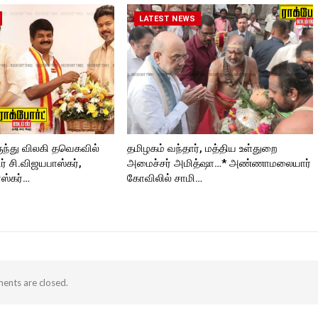
roc
_TIMES
Follow us on:
https://twitter.com/ROCKFORT
LATEST NEWS
_TIMES
ORT
ுந்து விலகி தவெகவில்
தமிழகம் வந்தார், மத்திய உள்துறை
 சி.விஜயபாஸ்கர்,
அமைச்சர் அமித்ஷா…* அண்ணாமலையார்
ஸ்கர்…
கோவிலில் சாமி…
nts are closed.