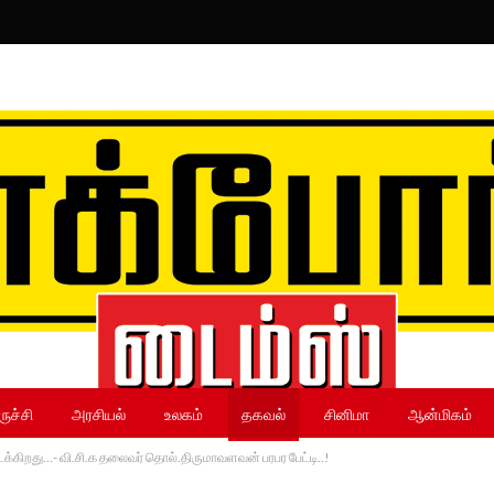
ருச்சி
அரசியல்
உலகம்
தகவல்
சினிமா
ஆன்மிகம்
டக்கிறது…- வி.சி.க தலைவர் தொல்.திருமாவளவன் பரபர பேட்டி..!