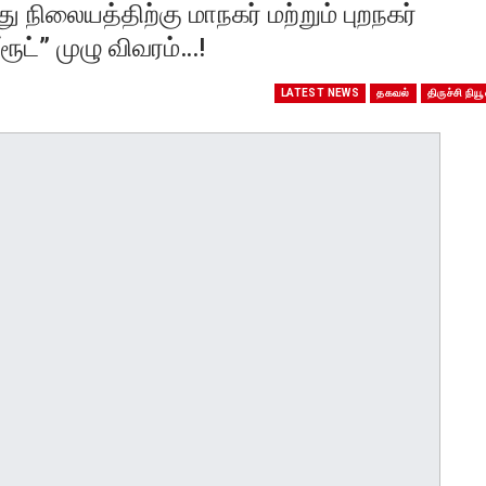
து நிலையத்திற்கு மாநகர் மற்றும் புறநகர்
ூட்” முழு விவரம்…!
LATEST NEWS
தகவல்
திருச்சி நியூ