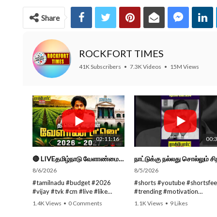
Share
ROCKFORT TIMES
41K Subscribers
•
7.3K Videos
•
15M Views
02:11:16
00:
🔴 LIVEதமிழ்நாடு வேளாண்மை நிதிநிலை அறிக்கை - 2026-27 |TN Agriculture Budget #live #budget #video #cm
8/6/2026
8/5/2026
#tamilnadu #budget #2026
#shorts #youtube #shortsfe
#vijay #tvk #cm #live #like
#trending #motivation
#viral #nowtrending #video
#nowtrending #subscribe
1.4K Views
•
0 Comments
1.1K Views
•
9 Likes
#youtube #nowtrending #dmk
#speech #motivationspeech
•
0 Comments