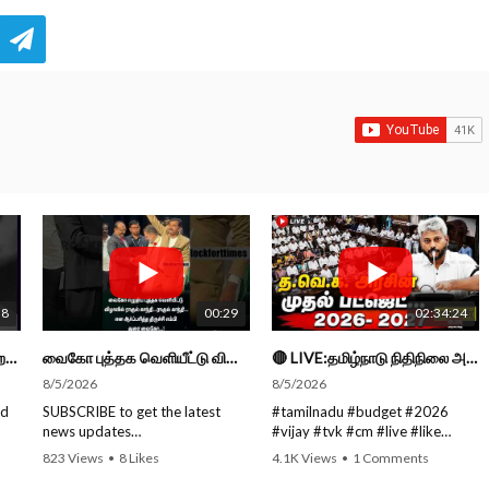
38
00:29
02:34:24
நாட்டுக்கு நல்லது சொல்லும் சிறப்பான மேடைப்பேச்சு... #shorts #subscribe #video
வைகோ புத்தக வெளியீட்டு விழாவில் ராகுல் காந்தி...ராகுல் காந்தி...என எம்பி துரை வைகோ... #shorts
🔴 LIVE:தமிழ்நாடு நிதிநிலை அறிக்கை -2026 - 2027 | Tamil Nadu Budget #live #budget #video #cm #vijay
8/5/2026
8/5/2026
ed
SUBSCRIBE to get the latest
#tamilnadu #budget #2026
news updates
#vijay #tvk #cm #live #like
ROCKFORT TIMES for NEW
#viral #nowtrending #video
823 Views
•
8 Likes
4.1K Views
•
1 Comments
VIDEOS EVERY DAY and make
#youtube #nowtrending #dmk
•
0 Comments