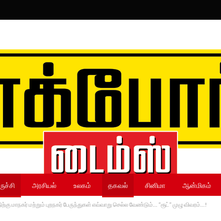
ருச்சி
அரசியல்
உலகம்
தகவல்
சினிமா
ஆன்மிகம்
ிற்கு மாநகர் மற்றும் புறநகர் பேருந்துகள் எவ்வாறு செல்ல வேண்டும்… “ரூட்” முழு விவரம்…!