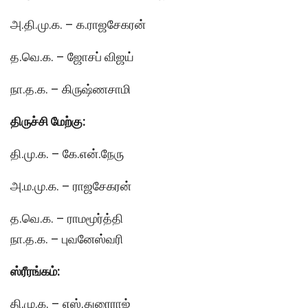
அ.தி.மு.க. – க.ராஜசேகரன்
த.வெ.க. – ஜோசப் விஜய்
நா.த.க. – கிருஷ்ணசாமி
திருச்சி மேற்கு:
தி.மு.க. – கே.என்.நேரு
அ.ம.மு.க. – ராஜசேகரன்
த.வெ.க. – ராமமூர்த்தி
நா.த.க. – புவனேஸ்வரி
ஸ்ரீரங்கம்:
தி.மு.க. – எஸ்.துரைராஜ்