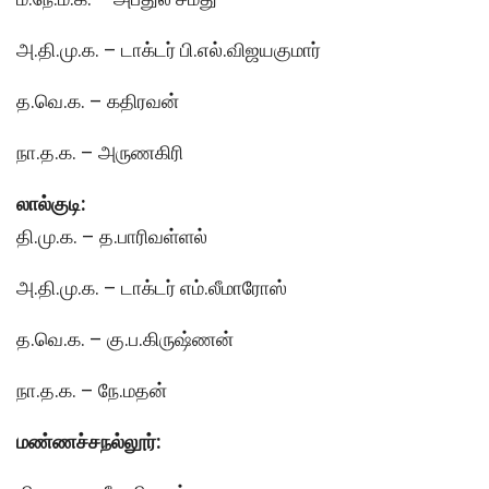
அ.தி.மு.க. – டாக்டர் பி.எல்.விஜயகுமார்
த.வெ.க. – கதிரவன்
நா.த.க. – அருணகிரி
லால்குடி:
தி.மு.க. – த.பாரிவள்ளல்
அ.தி.மு.க. – டாக்டர் எம்.லீமாரோஸ்
த.வெ.க. – கு.ப.கிருஷ்ணன்
நா.த.க. – நே.மதன்
மண்ணச்சநல்லூர்: