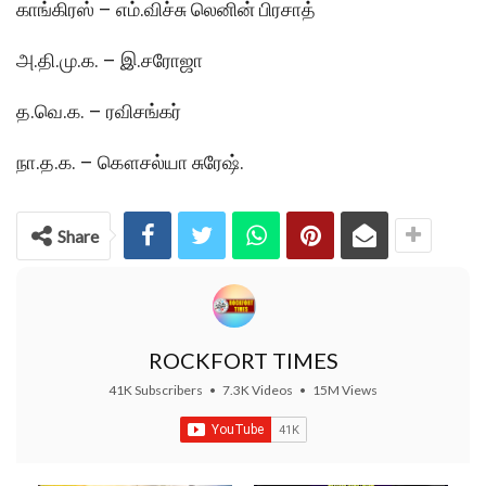
காங்கிரஸ் – எம்.விச்சு லெனின் பிரசாத்
அ.தி.மு.க. – இ.சரோஜா
த.வெ.க. – ரவிசங்கர்
நா.த.க. – கௌசல்யா சுரேஷ்.
Share
ROCKFORT TIMES
41K Subscribers
•
7.3K Videos
•
15M Views