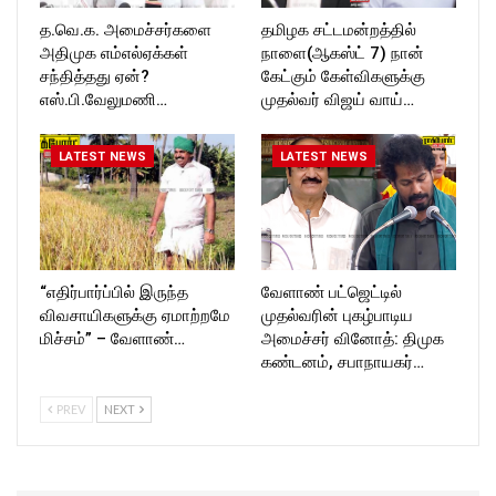
த.வெ.க. அமைச்சர்களை
தமிழக சட்டமன்றத்தில்
அதிமுக எம்எல்ஏக்கள்
நாளை(ஆகஸ்ட் 7) நான்
சந்தித்தது ஏன்?
கேட்கும் கேள்விகளுக்கு
எஸ்.பி.வேலுமணி…
முதல்வர் விஜய் வாய்…
LATEST NEWS
LATEST NEWS
“எதிர்பார்ப்பில் இருந்த
வேளாண் பட்ஜெட்டில்
விவசாயிகளுக்கு ஏமாற்றமே
முதல்வரின் புகழ்பாடிய
மிச்சம்” – வேளாண்…
அமைச்சர் வினோத்: திமுக
கண்டனம், சபாநாயகர்…
PREV
NEXT