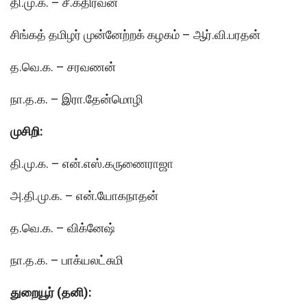
தி.மு.க. – சீ.கதிரவன்
சிங்கத் தமிழர் முன்னேற்றக் கழகம் – ஆர்.வி.பரதன்
த.வெ.க. – சரவணன்
நா.த.க. – இரா.தேன்மொழி
முசிறி:
தி.மு.க. – என்.எஸ்.கருணைராஜா
அ.தி.மு.க. – என்.யோகநாதன்
த.வெ.க. – விக்னேஷ்
நா.த.க. – பாக்யலட்சுமி
துறையூர் (தனி):