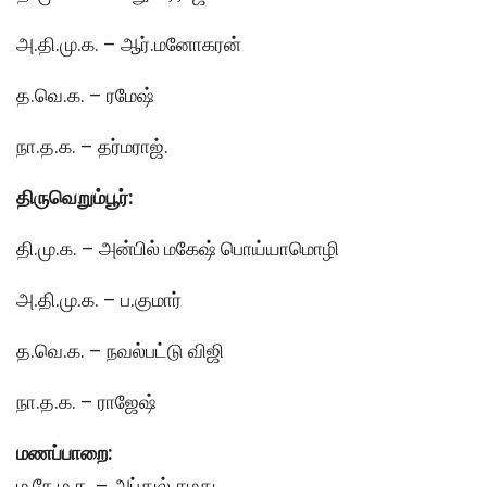
அ.தி.மு.க. – ஆர்.மனோகரன்
த.வெ.க. – ரமேஷ்
நா.த.க. – தர்மராஜ்.
திருவெறும்பூர்:
தி.மு.க. – அன்பில் மகேஷ் பொய்யாமொழி
அ.தி.மு.க. – ப.குமார்
த.வெ.க. – நவல்பட்டு விஜி
நா.த.க. – ராஜேஷ்
மணப்பாறை:
ம.நே.ம.க. – அப்துல் சமது