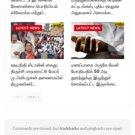
வேளாண்மை பொறியியல்
கட்டிடங்கள், புதிய தாலுகா
விரிவாக்க மற்றும்…
அலுவலகம் அமைக்க…
LATEST NEWS
LATEST NEWS
உதயநிதி ஸ்டாலின் கைது:
மணப்பாறை அருகே வேன்
திருச்சி மாநகராட்சி மேயர்
மோதியதில் 50 அடி
மு.அன்பழகன் தலைமையில்
தூரத்துக்கு இழுத்துச்
திமுகவினர்…
சொல்லப்பட்ட இருசக்கர…
PREV
NEXT
Comments are closed, but
trackbacks
and pingbacks are open.