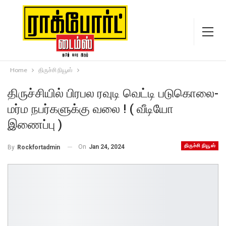
Home
திருச்சி நியூஸ்
திருச்சியில் பிரபல ரவுடி வெட்டி படுகொலை-
மர்ம நபர்களுக்கு வலை ! ( வீடியோ
இணைப்பு )
திருச்சி நியூஸ்
On
Jan 24, 2024
By
Rockfortadmin