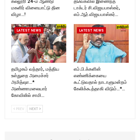
கல்லூரி 24-ம் ஆண்டு
தவெகவில் இணைந்த
மகளிர் விளையாட்டு தின
டாக்டர் சி.விஜயபாஸ்கர்,
விழா…!
எம்.ஆர்.விஜயபாஸ்கர்…
LATEST NEWS
LATEST NEWS
தமிழகம் வந்தார், மத்திய
எம்.பி.க்களின்
உள்துறை அமைச்சர்
எண்ணிக்கையை
அமித்ஷா…*
கூட்டுவதால் நாடாளுமன்றம்
அண்ணாமலையார்
கேலிக்கூத்தாகி விடும்…*…
கோவிலில் சாமி…
PREV
NEXT