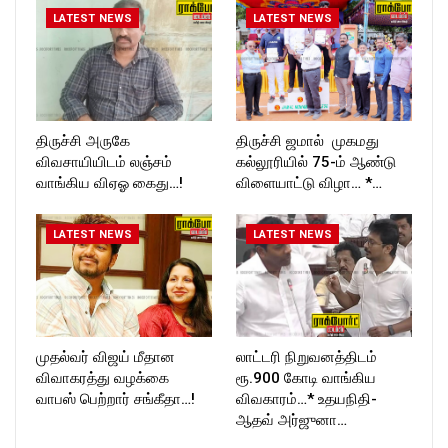
LATEST NEWS
LATEST NEWS
திருச்சி அருகே
திருச்சி ஜமால் முகமது
விவசாயியிடம் லஞ்சம்
கல்லூரியில் 75-ம் ஆண்டு
வாங்கிய விஏஓ கைது…!
விளையாட்டு விழா… *…
LATEST NEWS
LATEST NEWS
முதல்வர் விஜய் மீதான
லாட்டரி நிறுவனத்திடம்
விவாகரத்து வழக்கை
ரூ.900 கோடி வாங்கிய
வாபஸ் பெற்றார் சங்கீதா…!
விவகாரம்…* உதயநிதி-
ஆதவ் அர்ஜுனா…