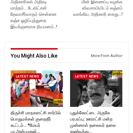
அதிகாரிகள் அதிரடி
மின் இணைப்பு வழங்க
Like us on:
https://www.youtube.com/@r
https://www.facebook.com/R
ockforttimes
மாற்றம்… டேவிட்சன்
விவசாயியிடம் லஞ்சம்
ockforttimes
Like us on:
தேவாசீர்வாதம் சென்னை
வாங்கிய அதிகாரி கைது…!
Follow us on:
https://www.facebook.com/R
லஞ்ச ஒழிப்புத்துறை
https://www.instagram.com/ro
ockforttimes
இயக்குனராக நியமனம்..!
ckforttimes/
Follow us on:
Follow us on:
https://www.instagram.com/ro
https://twitter.com/ROCKFOR
ckforttimes/
T_TIMES
Follow us on:
https://twitter.com/ROCKFOR
You Might Also Like
T_TIMES
More From Author
LATEST NEWS
LATEST NEWS
திருச்சி மாநகராட்சி சார்பில்
புதுக்கோட்டை அருகே
பொதுமக்கள் குறைதீர்
பரபரப்பு: ஊராட்சி மன்ற
கூட்டம்… *மேயர்
முன்னாள் தலைவர் தலை
மு.அன்பழகன்…
துண்டித்து…