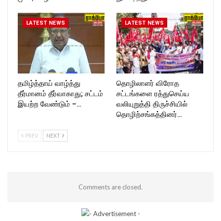
LATEST NEWS
LATEST NEWS
தமிழ்த்தாய் வாழ்த்து
தொழிலாளர் விரோத
தீர்மானம் தீர்வாகாது; சட்டம்
சட்டங்களை ரத்துசெய்ய
இயற்ற வேண்டும் –…
வலியுறுத்தி திருச்சியில்
தொழிற்சங்கத்தினர்…
PREV
NEXT
Comments are closed.