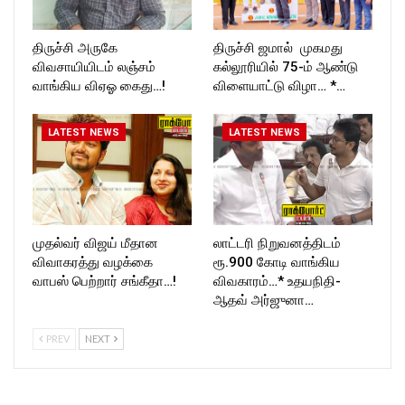
திருச்சி அருகே
திருச்சி ஜமால் முகமது
விவசாயியிடம் லஞ்சம்
கல்லூரியில் 75-ம் ஆண்டு
வாங்கிய விஏஓ கைது…!
விளையாட்டு விழா… *…
LATEST NEWS
LATEST NEWS
முதல்வர் விஜய் மீதான
லாட்டரி நிறுவனத்திடம்
விவாகரத்து வழக்கை
ரூ.900 கோடி வாங்கிய
வாபஸ் பெற்றார் சங்கீதா…!
விவகாரம்…* உதயநிதி-
ஆதவ் அர்ஜுனா…
PREV
NEXT