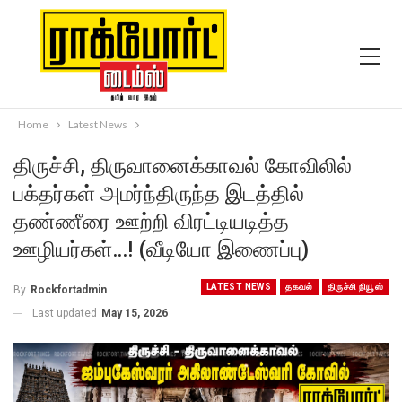
Home
Latest News
திருச்சி, திருவானைக்காவல் கோவிலில்
பக்தர்கள் அமர்ந்திருந்த இடத்தில்
தண்ணீரை ஊற்றி விரட்டியடித்த
ஊழியர்கள்…! (வீடியோ இணைப்பு)
LATEST NEWS
தகவல்
திருச்சி நியூஸ்
By
Rockfortadmin
Last updated
May 15, 2026