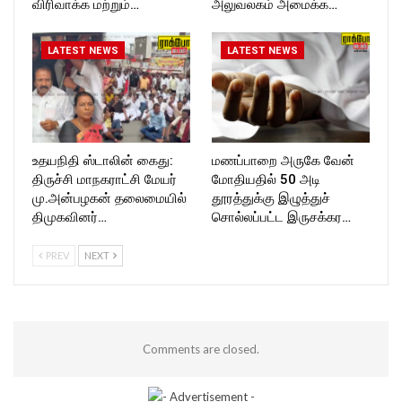
விரிவாக்க மற்றும்…
அலுவலகம் அமைக்க…
LATEST NEWS
LATEST NEWS
உதயநிதி ஸ்டாலின் கைது:
மணப்பாறை அருகே வேன்
திருச்சி மாநகராட்சி மேயர்
மோதியதில் 50 அடி
மு.அன்பழகன் தலைமையில்
தூரத்துக்கு இழுத்துச்
திமுகவினர்…
சொல்லப்பட்ட இருசக்கர…
PREV
NEXT
Comments are closed.