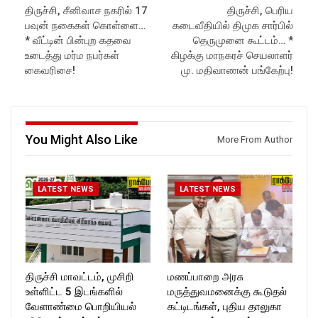
திருச்சி, சீனிவாச நகரில் 17
திருச்சி, பெரிய
Subscribe:
Website:
https://rockforttimes.
பவுன் நகைகள் கொள்ளை…
கடைவீதியில் திமுக சார்பில்
https://www.youtube.com/@r
in//
ockforttimes
Subscribe:
* வீட்டின் பின்புற கதவை
தெருமுனை கூட்டம்… *
Like us on:
https://www.youtube.com/@r
உடைத்து மர்ம நபர்கள்
கிழக்கு மாநகரச் செயலாளர்
https://www.facebook.com/R
ockforttimes
கைவரிசை!
மு. மதிவாணன் பங்கேற்பு!
ockforttimes
Like us on:
Follow us on:
https://www.facebook.com/R
https://www.instagram.com/ro
ockforttimes
ckforttimes/
Follow us on:
Follow us on:
https://www.instagram.com/ro
You Might Also Like
More From Author
https://twitter.com/ROCKFOR
ckforttimes/
T_TIMES
Follow us on:
https://twitter.com/ROCKFOR
T_TIMESC
LATEST NEWS
LATEST NEWS
திருச்சி மாவட்டம், முசிறி
மணப்பாறை அரசு
உள்ளிட்ட 5 இடங்களில்
மருத்துவமனைக்கு கூடுதல்
வேளாண்மை பொறியியல்
கட்டிடங்கள், புதிய தாலுகா