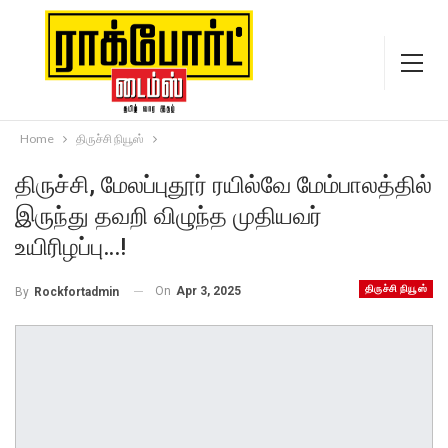
Home
திருச்சி நியூஸ்
திருச்சி, மேலப்புதூர் ரயில்வே மேம்பாலத்தில்
இருந்து தவறி விழுந்த முதியவர்
உயிரிழப்பு…!
திருச்சி நியூஸ்
On
Apr 3, 2025
By
Rockfortadmin