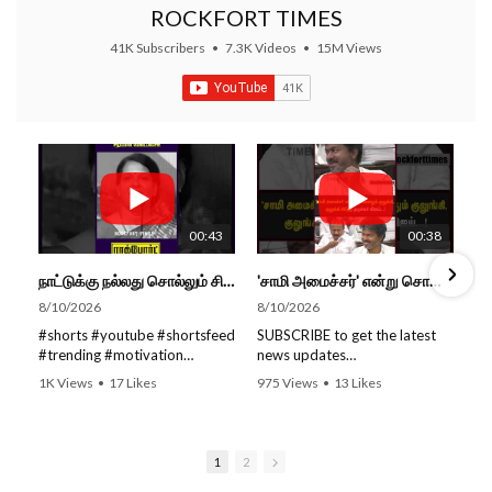
ROCKFORT TIMES
41K Subscribers
•
7.3K Videos
•
15M Views
00:43
00:38
நாட்டுக்கு நல்லது சொல்லும் சிறப்பான மேடைப்பேச்சு... #shorts #subscribe #video
'சாமி அமைச்சர்' என்று சொன்னதும் குலுங்கி, குலுங்கி சிரித்த முதல்வர் விஜய்...!
8/10/2026
8/10/2026
#shorts #youtube #shortsfeed
SUBSCRIBE to get the latest
#trending #motivation
news updates
#nowtrending #subscribe
ROCKFORT TIMES for NEW
1K Views
•
17 Likes
975 Views
•
13 Likes
#speech #motivationspeech
VIDEOS EVERY DAY and make
•
0 Comments
•
0 Comments
#tamil #tamilspeech #viral
sure to enable Push
#viralvideo #viralshorts
Notifications so you'll never
SUBSCRIBE to get the latest
miss a new video.
1
2
news updates ROCKFORT
All you need to do is PRESS