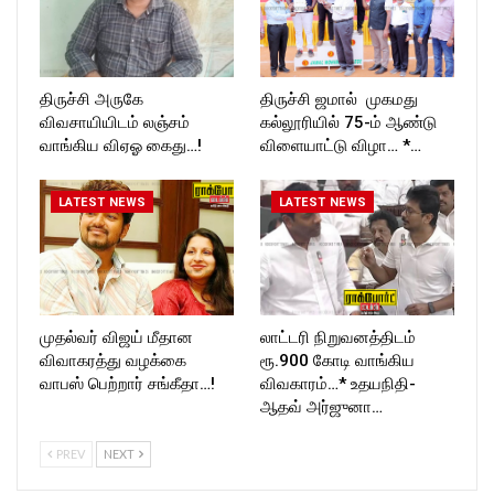
திருச்சி அருகே
திருச்சி ஜமால் முகமது
விவசாயியிடம் லஞ்சம்
கல்லூரியில் 75-ம் ஆண்டு
வாங்கிய விஏஓ கைது…!
விளையாட்டு விழா… *…
LATEST NEWS
LATEST NEWS
முதல்வர் விஜய் மீதான
லாட்டரி நிறுவனத்திடம்
விவாகரத்து வழக்கை
ரூ.900 கோடி வாங்கிய
வாபஸ் பெற்றார் சங்கீதா…!
விவகாரம்…* உதயநிதி-
ஆதவ் அர்ஜுனா…
PREV
NEXT