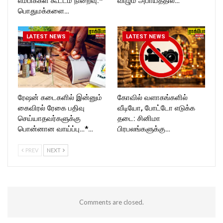
எம்பிக்கள் கூட்டம் நிறைவு:*
விழும் அபாயத்தில்…
பொதுமக்களை…
LATEST NEWS
LATEST NEWS
ரேஷன் கடைகளில் இன்னும்
கோவில் வளாகங்களில்
கைவிரல் ரேகை பதிவு
வீடியோ, போட்டோ எடுக்க
செய்யாதவர்களுக்கு
தடை: சினிமா
பொன்னான வாய்ப்பு…*…
பிரபலங்களுக்கு…
PREV
NEXT
Comments are closed.