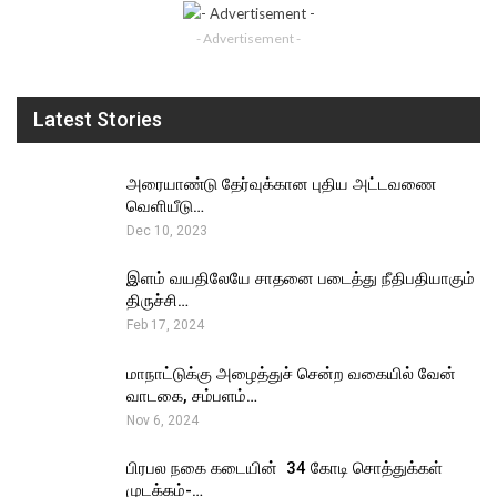
- Advertisement -
Latest Stories
அரையாண்டு தேர்வுக்கான புதிய அட்டவணை
வெளியீடு…
Dec 10, 2023
இளம் வயதிலேயே சாதனை படைத்து நீதிபதியாகும்
திருச்சி…
Feb 17, 2024
மாநாட்டுக்கு அழைத்துச் சென்ற வகையில் வேன்
வாடகை, சம்பளம்…
Nov 6, 2024
பிரபல நகை கடையின் ₹ 34 கோடி சொத்துக்கள்
முடக்கம்-…