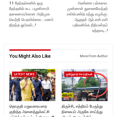
11 தேர்தல்களில் ஒரு
அண்ணா பல்கலை.
ockforttimes
Website:
https://rockforttimes.
தேர்தலில் கூட பழனிசாமி
முன்னாள் துணைவேந்தர்
Like us on:
in//
https://www.facebook.com/R
Subscribe:
தலைமையிலான அதிமுக
சஸ்பெண்டு ரத்து வழக்கு:
ockforttimes
https://www.youtube.com/@r
வெற்றி பெறவில்லை… மனம்
ஆளுநர் ஆர்.என்.ரவி
Follow us on:
ockforttimes
திறந்த ஓபிஎஸ்…!
பதிலளிக்க நீதிமன்றம்
https://www.instagram.com/ro
Like us on:
உத்தரவு…!
ckforttimes/
https://www.facebook.com/R
Follow us on:
ockforttimes
https://twitter.com/ROCKFOR
Follow us on:
T_TIMES
https://www.instagram.com/ro
ckforttimes/
You Might Also Like
Follow us on:
More From Author
https://twitter.com/ROCKFOR
T_TIMESC
LATEST NEWS
தமிழ்நாடு செய்திகள்
தொகுதி மறுவரையறை
திருச்சி, சத்திரம் பேருந்து
குறித்த அனைத்துக்கட்சி
நிலையம் அருகே சாய்ந்து