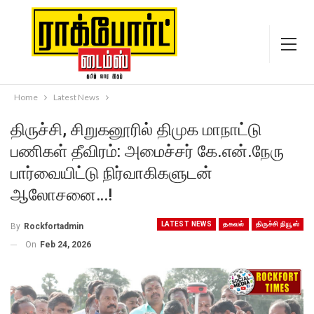
Home
Latest News
திருச்சி, சிறுகனூரில் திமுக மாநாட்டு
பணிகள் தீவிரம்: அமைச்சர் கே.என்.நேரு
பார்வையிட்டு நிர்வாகிகளுடன்
ஆலோசனை…!
LATEST NEWS
தகவல்
திருச்சி நியூஸ்
By
Rockfortadmin
On
Feb 24, 2026