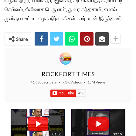
வழக்கறிஞர் பாஸ்கர், ராஜசேகர், அம்பிகாபதி, கிராப்பட்டி
செல்வம், சீனிவாச பெருமாள், துரை கந்தசாமி, கமால்
முஸ்தபா உட்பட கழக நிர்வாகிகள் பலர் உடன் இருந்தனர்.
Share
ROCKFORT TIMES
41K Subscribers
•
7.3K Videos
•
15M Views
01:05
00:19