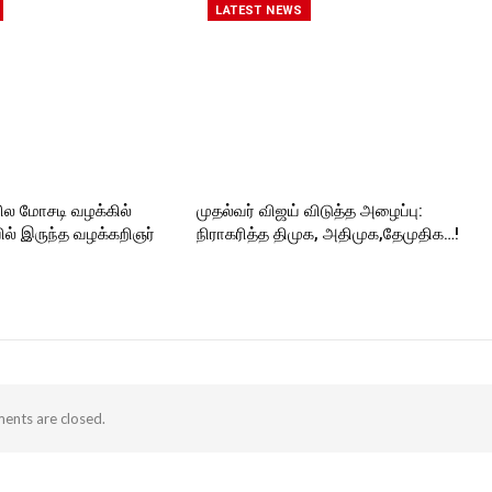
ORT
kforttimes/
LATEST NEWS
Follow us on:
https://twitter.com/ROCKFORT
_TIMESC
ில மோசடி வழக்கில்
முதல்வர் விஜய் விடுத்த அழைப்பு:
ல் இருந்த வழக்கறிஞர்
நிராகரித்த திமுக, அதிமுக,தேமுதிக…!
nts are closed.