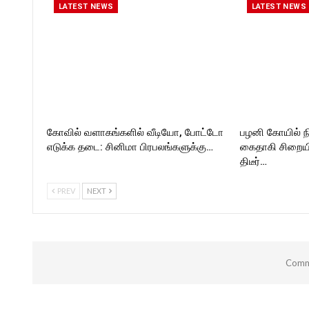
https://twitter.com/ROCKF
LATEST NEWS
LATEST NEWS
_TIMES
கோவில் வளாகங்களில் வீடியோ, போட்டோ
பழனி கோயில் ந
எடுக்க தடை: சினிமா பிரபலங்களுக்கு…
கைதாகி சிறையி
திடீர்…
PREV
NEXT
Comme