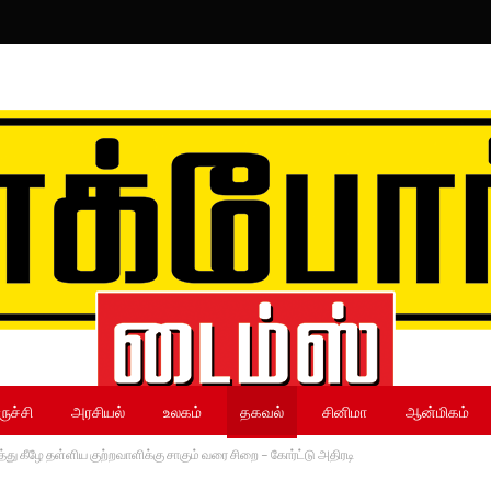
ருச்சி
அரசியல்
உலகம்
தகவல்
சினிமா
ஆன்மிகம்
்து கீழே தள்ளிய குற்றவாளிக்கு சாகும் வரை சிறை – கோர்ட்டு அதிரடி