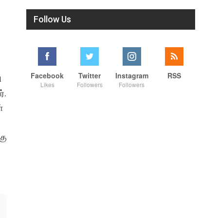
Follow Us
Facebook
Twitter
Instagram
RSS
ி
Likes
Followers
Followers
்.
்
கு