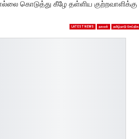
தொல்லை கொடுத்து கீழே தள்ளிய குற்றவாளிக்கு
LATEST NEWS
தகவல்
தமிழ்நாடு செய்திக