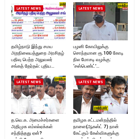
https://twitter.com/ROCKFOR
LATEST NEWS
LATEST NEWS
T_TIMESC
தமிழ்நாடு இந்து சமய
பழனி கோயிலுக்கு
அறநிலையத்துறை அரசிதழ்
சொந்தமான ரூ.100 கோடி
பதிவு பெற்ற அலுவலர்
நில மோசடி வழக்கு:
சங்கத் தேர்தல்: புதிய…
‘சஸ்பெண்ட்’…
LATEST NEWS
LATEST NEWS
த.வெ.க. அமைச்சர்களை
தமிழக சட்டமன்றத்தில்
அதிமுக எம்எல்ஏக்கள்
நாளை(ஆகஸ்ட் 7) நான்
சந்தித்தது ஏன்?
கேட்கும் கேள்விகளுக்கு