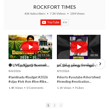
ROCKFORT TIMES
41K Subscribers
•
7.3K Videos
•
15M Views
02:11:16
00:38
🔴 LIVEதமிழ்நாடு வேளாண்மை நிதிநிலை அறிக்கை - 2026-27 |TN Agriculture Budget #live #budget #video #cm
நாட்டுக்கு நல்லது சொல்லும் சிறப்பான மேடைப்பேச்சு... #shorts #subscribe #video
8/6/2026
8/5/2026
#tamilnadu #budget #2026
#shorts #youtube #shortsfeed
#vijay #tvk #cm #live #like
#trending #motivation
#viral #nowtrending #video
#nowtrending #subscribe
1.4K Views
•
0 Comments
1.1K Views
•
9 Likes
#youtube #nowtrending #dmk
#speech #motivationspeech
•
0 Comments
#song #youtube SUBSCRIBE
#tamil #tamilspeech #viral
to get the latest news updates
#viralvideo #viralshorts
ROCKFORT TIMES for NEW
SUBSCRIBE to get the latest
1
2
VIDEOS EVERY DAY and make
news updates ROCKFORT